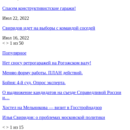
Спасем конструктивистские гаражи!
Июл 22, 2022
Свиридов идет на выборы с командой соседей
Июл 16, 2022
<
>
1 из 50
Популярное
Нет сносу ретрогаражей на Рогожском валу!
Меняю форму работы. ПЛАН действий.
Бойня: 4-й суд. Опрос эксперта.
О выдвижение кандидатов на съезде Справедливой России
и…
Хостел на Мельникова — визит в Госстройнадзор
Илья Свиридов: о проблемах московской политики
<
>
1 из 15