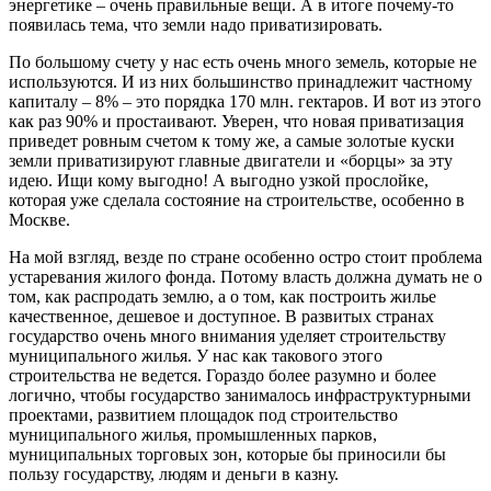
энергетике – очень правильные вещи. А в итоге почему-то
появилась тема, что земли надо приватизировать.
По большому счету у нас есть очень много земель, которые не
используются. И из них большинство принадлежит частному
капиталу – 8% – это порядка 170 млн. гектаров. И вот из этого
как раз 90% и простаивают. Уверен, что новая приватизация
приведет ровным счетом к тому же, а самые золотые куски
земли приватизируют главные двигатели и «борцы» за эту
идею. Ищи кому выгодно! А выгодно узкой прослойке,
которая уже сделала состояние на строительстве, особенно в
Москве.
На мой взгляд, везде по стране особенно остро стоит проблема
устаревания жилого фонда. Потому власть должна думать не о
том, как распродать землю, а о том, как построить жилье
качественное, дешевое и доступное. В развитых странах
государство очень много внимания уделяет строительству
муниципального жилья. У нас как такового этого
строительства не ведется. Гораздо более разумно и более
логично, чтобы государство занималось инфраструктурными
проектами, развитием площадок под строительство
муниципального жилья, промышленных парков,
муниципальных торговых зон, которые бы приносили бы
пользу государству, людям и деньги в казну.