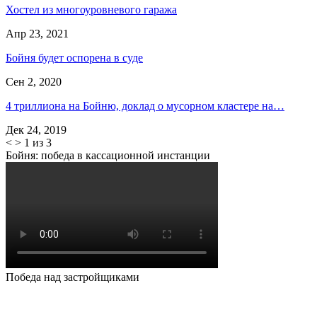
Хостел из многоуровневого гаража
Апр 23, 2021
Бойня будет оспорена в суде
Сен 2, 2020
4 триллиона на Бойню, доклад о мусорном кластере на…
Дек 24, 2019
<
>
1 из 3
Бойня: победа в кассационной инстанции
Победа над застройщиками