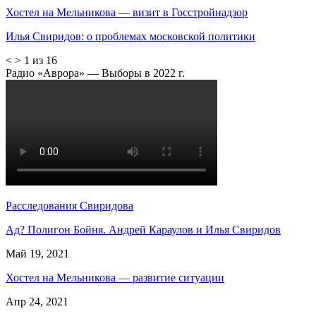
Хостел на Мельникова — визит в Госстройнадзор
Илья Свиридов: о проблемах московской политики
<
>
1 из 16
Радио «Аврора» — Выборы в 2022 г.
Расследования Свиридова
Ад? Полигон Бойня. Андрей Караулов и Илья Свиридов
Май 19, 2021
Хостел на Мельникова — развитие ситуации
Апр 24, 2021