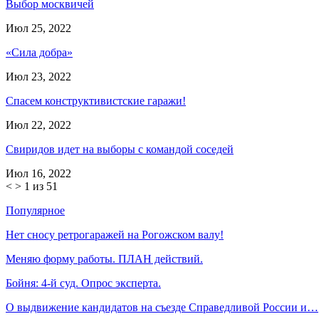
Выбор москвичей
Июл 25, 2022
«Сила добра»
Июл 23, 2022
Спасем конструктивистские гаражи!
Июл 22, 2022
Свиридов идет на выборы с командой соседей
Июл 16, 2022
<
>
1 из 51
Популярное
Нет сносу ретрогаражей на Рогожском валу!
Меняю форму работы. ПЛАН действий.
Бойня: 4-й суд. Опрос эксперта.
О выдвижение кандидатов на съезде Справедливой России и…