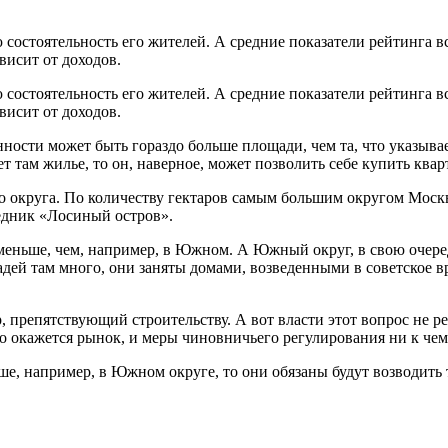
состоятельность его жителей. А средние показатели рейтинга вс
висит от доходов.
состоятельность его жителей. А средние показатели рейтинга вс
висит от доходов.
нности может быть гораздо больше площади, чем та, что указыва
 там жилье, то он, наверное, может позволить себе купить ква
о округа. По количеству гектаров самым большим округом Москв
едник «Лосиный остров».
меньше, чем, например, в Южном. А Южный округ, в свою очеред
дей там много, они заняты домами, возведенными в советское вре
препятствующий строительству. А вот власти этот вопрос не р
но окажется рынок, и меры чиновничьего регулирования ни к чем
ше, например, в Южном округе, то они обязаны будут возводить 