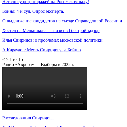
Нет сносу ретрогаражей на Рогожском валу!
Бойня: 4-й суд. Опрос эксперта.
О выдвижение кандидатов на съезде Справедливой России и…
Хостел на Мельникова — визит в Госстройнадзор
Илья Свиридов: о проблемах московской политики
А.Караулов: Месть Свиридову за Бойню
<
>
1 из 15
Радио «Аврора» — Выборы в 2022 г.
Расследования Свиридова