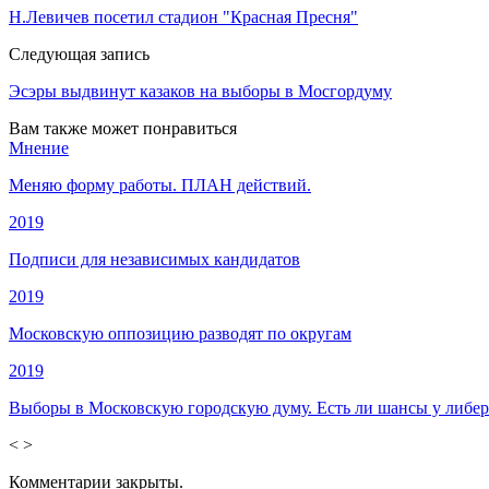
Н.Левичев посетил стадион "Красная Пресня"
Следующая запись
Эсэры выдвинут казаков на выборы в Мосгордуму
Вам также может понравиться
Мнение
Меняю форму работы. ПЛАН действий.
2019
Подписи для независимых кандидатов
2019
Московскую оппозицию разводят по округам
2019
Выборы в Московскую городскую думу. Есть ли шансы у либер
<
>
Комментарии закрыты.