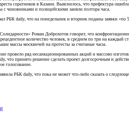
ареста соратников в Казани. Выяснилось, что префектура ошибла
ы с чиновниками и полицейскими заняли полтора часа.
л РБК daily, что на понедельник и вторник поданы заявки «по 
Солидарности» Роман Доброхотов говорит, что конфронтационн
рецедентное количество человек, в среднем по три на каждый с
ьшие массы москвичей на протесты за считаные часы.
ние провело ряд несанкционированных акций и массово изготов
aily, что принято решение сделать проект долгосрочным и дейст
ное голосование.
явила РБК daily, что пока не может что-либо сказать о следующ
И