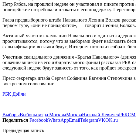
Петр Рябов, на прошлой неделе он участвовал в пикете против 
полицейские потребовали плакаты в его поддержку. Переговор
Глава предвыборного штаба Навального Леонид Волков рассказа
первом туре, «они не понадобятся», — говорит Леонид Волков.
Активный участник кампании Навального и один из лидеров «
просчитываются, потому что за выборами будет наблюдать бесп
фальсификации все-таки будут, Интернет позволит собрать бол
Участник скандального движения «Братья Навального» (движе
оплачивавшиеся из его избирательного фонда) рассказал РБК d
следующей неделе будут зависеть от того, как пройдет воскрес
Пресс-секретарь штаба Сергея Собянина Евгения Степочкина за
воскресном голосовании.
РБК Дэйли
.
Выборы
Выборы мэра Москвы
Москва
Николай Левичев
РБК
СМ
Поделиться
Facebook
WhatsApp
Email
Telegram
VK
OK.ru
Предыдущая запись