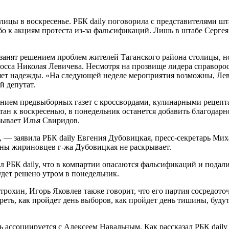
лицы в воскресенье. РБК daily поговорила с представителями ш
ибо к акциям протеста из-за фальсификаций. Лишь в штабе Серг
 занят решением проблем жителей Таганского района столицы, н
босса Николая Левичева. Несмотря на прозвище лидера справоро
ряет надежды. «На следующей неделе мероприятия возможны, Ле
й депутат.
ением предвыборных газет с кроссвордами, кулинарными рецеп
тан к воскресенью, в понедельник останется добавить благодарн
азывает Илья Свиридов.
, — заявила РБК daily Евгения Дубовицкая, пресс-секретарь Ми
аны жириновцев г-жа Дубовицкая не раскрывает.
РБК daily, что в компартии опасаются фальсификаций и подали
дет решено утром в понедельник.
трохин, Игорь Яковлев также говорит, что его партия сосредото
ть, как пройдет день выборов, как пройдет день тишины, будут 
рь ассоциируется с Алексеем Навальным. Как рассказал РБК dail