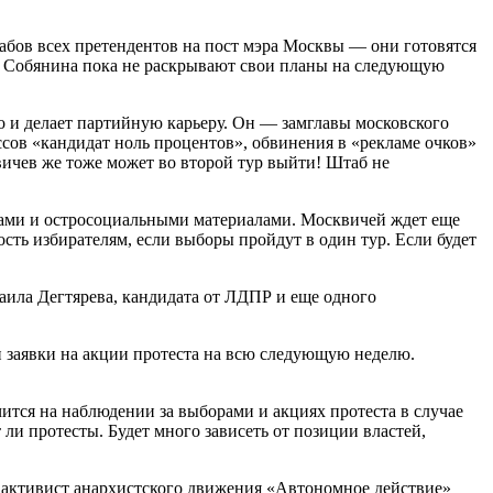
табов всех претендентов на пост мэра Москвы — они готовятся
ея Собянина пока не раскрывают свои планы на следующую
о и делает партийную карьеру. Он — замглавы московского
ссов «кандидат ноль процентов», обвинения в «рекламе очков»
вичев же тоже может во второй тур выйти! Штаб не
тами и остросоциальными материалами. Москвичей ждет еще
ость избирателям, если выборы пройдут в один тур. Если будет
хаила Дегтярева, кандидата от ЛДПР и еще одного
 заявки на акции протеста на всю следующую неделю.
чится на наблюдении за выборами и акциях протеста в случае
ли протесты. Будет много зависеть от позиции властей,
y активист анархистского движения «Автономное дей­ствие»