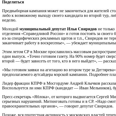
Поделиться
Предвыборная кампания может не закончиться для жителей сто
либо к возможному выходу своего кандидата во второй тур, л
неделю.
Молодой
муниципальный депутат Илья Свиридов
не только
отделения «Справедливой России» и готов постоять за своего 
из-за специфических рекламных щитов и т.п., Свиридов не те
заканчивает работу в воскресенье», — убеждает муниципальны
Этим летом СР в Москве прославились массовым распростран
один выпуск. «Точно готовим газету. На 90% номер будет сверс
второй — будет зависеть от того, кто в него выйдет», — расск
«Мы готовим заявки на агитацию во втором туре за Дегтярева»
предполагаемого аутсайдера мэрской кампании. Подробнее пл
Лидер фракции КПРФ в Мосгордуме Андрей Клычков рассказал 
Воспользуется ли ими КПРФ (кандидат — Иван Мельников), бу
Пресс-секретарь «Яблока», от которого выдвигается Сергей Ми
серьезных нарушений. Митинговать готовы и в СР. «Надо смотре
правоохранительных органов», — говорит депутат Свиридов.
Похоже, вся протестная активность у московских властей тепе