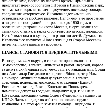
что объяснимо, поскольку является врачом, Ярмольник
предлагает перенос зоопарка с Пресни в Измайловский парк,
что, мягко говоря, вызывает недоумение, поскольку зоопарк
сооружение историческое. Иксанова ведет кампанию,
отталкиваясь от проблем районов. Например, в ее программе
и запрет на снос зданий, построенных до 1956 года, и
озеленение центральной части Москвы, и организация зон
семейного отдыха, а также строительство детских площадок.
Не забывает она и о культурном развитии детей. Думаю, что
Иксанова с ее лозунгом «Новая жизнь для Старой Москвы»
имеет неплохие шансы на избрание.
ШАНСЫ СТАНОВЯТСЯ ПРЕДПОЧТИТЕЛЬНЫМИ
В соседнем, 44-м округе, в состав которого включены
Замоскворечье, Таганка, Якиманка и район Тверской, борьба
за депутатский мандат идет между пятью кандидатами. Среди
них Александр Гнездилов от партии «Яблоко», эсер Илья
Свиридов, муниципальный депутат района Таганка,
сотрудник исполкома московского отделения «Единой
России» Александр Бекин, Константин Пономарев,
помощник депутата Госдумы, выдвинут ЛДПР, и Елена
Шувалова, помощник члена Совета Федерации, выдвинута
КПРФ. Часть кандидатов избыточно политизируют
кампанию. На этом фоне заметна команда Свиридова. В