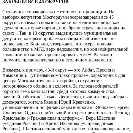
ЗАКРЫЛИ ВСЕ 45 ОКРУГОВ
Столичные справороссы не отстают от провинции. На
выборах депутатов Мосгордумы эсеры закрыли все 45
округов, избежав соблазна ставки на медийные лица, как
сделали некоторые партии, и выбрали стратегию «опоры на
своих». Так, в 13 округах выдвинулись муниципальные
депутаты, которым проблемы избирателей известны не
понаслышке. Конечно, утверждать, что эсеры получат
большинство в МГД, верх недомыслия, но ход избирательной
кампании позволяет прогнозировать, что «СР» может
получить представительство в столичном парламенте.
Возьмем, к примеру, 43-й округ — это Арбат, Пресня и
Хамовники. Тут целый комплекс проблем, характерных для
центра Москвы: точечная застройка, сохранение
исторического облика и экология. За голоса избирателей
борются семь кандидатов, среди которых коммунистка,
научный работник Татьяна Денисенко, выдвиженец либерал-
демократов, житель Рязани Юрий Кравченко,
уполномоченный по финансовым вопросам «Яблока» Сергей
Иваненко. Однако наибольший интерес представляют Леонид
Ярмольник («Гражданская платформа»), Вера Шастина
(«Единая Россия») и Арина Иксанова («Справедливая
Россия»). Шастина основной упор делает на здравоохранение,