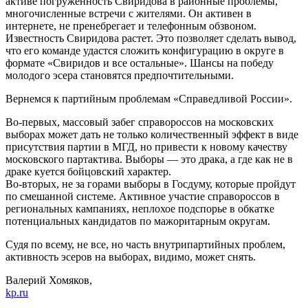
активе погруженность Свиридова в районные проблемы,
многочисленные встречи с жителями. Он активен в
интернете, не пренебрегает и телефонным обзвоном.
Известность Свиридова растет. Это позволяет сделать вывод,
что его команде удастся сложить конфигурацию в округе в
формате «Свиридов и все остальные». Шансы на победу
молодого эсера становятся предпочтительными.
Вернемся к партийным проблемам «Справедливой России».
Во-первых, массовый забег справороссов на московских
выборах может дать не только количественный эффект в виде
присутствия партии в МГД, но привести к новому качеству
московского партактива. Выборы — это драка, а где как не в
драке куется бойцовский характер.
Во-вторых, не за горами выборы в Госдуму, которые пройдут
по смешанной системе. Активное участие справороссов в
региональных кампаниях, неплохое подспорье в обкатке
потенциальных кандидатов по мажоритарным округам.
Судя по всему, не все, но часть внутрипартийных проблем,
активность эсеров на выборах, видимо, может снять.
Валерий Хомяков,
kp.ru