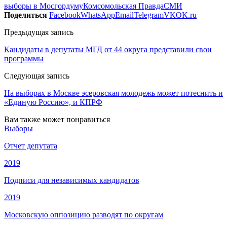
выборы в Мосгордуму
Комсомольская Правда
СМИ
Поделиться
Facebook
WhatsApp
Email
Telegram
VK
OK.ru
Предыдущая запись
Кандидаты в депутаты МГД от 44 округа представили свои
программы
Следующая запись
На выборах в Москве эсеровская молодежь может потеснить и
«Единую Россию», и КПРФ
Вам также может понравиться
Выборы
Отчет депутата
2019
Подписи для независимых кандидатов
2019
Московскую оппозицию разводят по округам