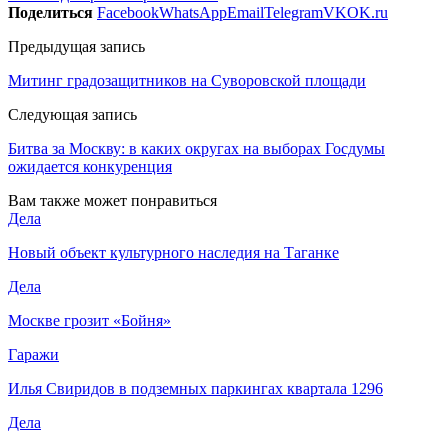
Поделиться
Facebook
WhatsApp
Email
Telegram
VK
OK.ru
Предыдущая запись
Митинг градозащитников на Суворовской площади
Следующая запись
Битва за Москву: в каких округах на выборах Госдумы
ожидается конкуренция
Вам также может понравиться
Дела
Новый объект культурного наследия на Таганке
Дела
Москве грозит «Бойня»
Гаражи
Илья Свиридов в подземных паркингах квартала 1296
Дела