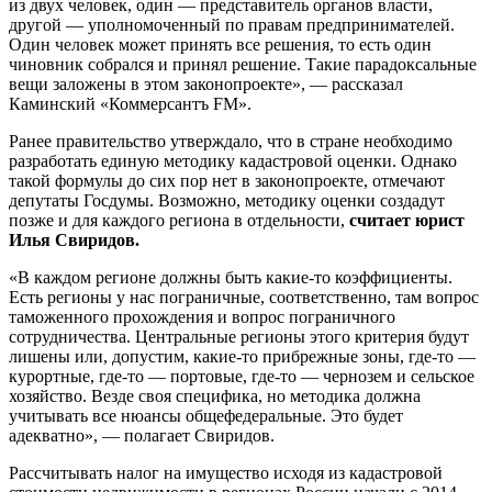
из двух человек, один — представитель органов власти,
другой — уполномоченный по правам предпринимателей.
Один человек может принять все решения, то есть один
чиновник собрался и принял решение. Такие парадоксальные
вещи заложены в этом законопроекте», — рассказал
Каминский «Коммерсантъ FM».
Ранее правительство утверждало, что в стране необходимо
разработать единую методику кадастровой оценки. Однако
такой формулы до сих пор нет в законопроекте, отмечают
депутаты Госдумы. Возможно, методику оценки создадут
позже и для каждого региона в отдельности,
считает юрист
Илья Свиридов.
«В каждом регионе должны быть какие-то коэффициенты.
Есть регионы у нас пограничные, соответственно, там вопрос
таможенного прохождения и вопрос пограничного
сотрудничества. Центральные регионы этого критерия будут
лишены или, допустим, какие-то прибрежные зоны, где-то —
курортные, где-то — портовые, где-то — чернозем и сельское
хозяйство. Везде своя специфика, но методика должна
учитывать все нюансы общефедеральные. Это будет
адекватно», — полагает Свиридов.
Рассчитывать налог на имущество исходя из кадастровой