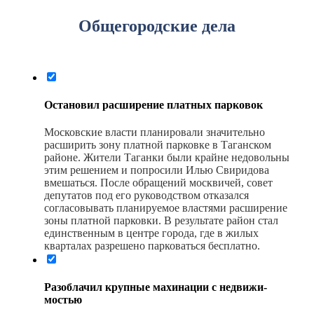
Общегородские дела
Остановил расширение плат­ных парковок
Московские власти планировали значительно
расширить зону платной парковке в Таганском
районе. Жители Таганки были крайне недовольны
этим решением и попросили Илью Свиридова
вмешаться. После обращений москвичей, совет
депутатов под его руководством отказался
согласовывать планируемое властями расширение
зоны платной парковки. В результате район стал
единственным в центре города, где в жилых
кварталах разрешено парковаться бесплатно.
Разоблачил крупные ма­хи­на­ции с нед­ви­жи­
мостью