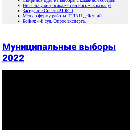
Свиридов идет на выборы с командой соседей
Нет сносу ретрогаражей на Рогожском валу!
Заседание Совета 210629
Меняю форму работы. ПЛАН действий.
Бойня: 4-й суд. Опрос эксперта.
Муниципальные выборы
2022