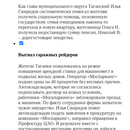
Как глава муниципального округа Таганский Илья
Свиридов систематически помогал жителям
получить социальную помощь, положенную
государством: семья очередников наконец-то
переехала в новую квартиру, жительница Ольга Н.
получила недостающую сумму пенсии, Николай В.
– дорогостоящие лекарства.
Выгнал гаражных рейдеров
Жители Таганки пожаловались на резкое
повышение арендной ставки для машиномест в
подвалах жилых домов. Оператор «Моспаркинг»
поднял цены на 40 процентов без весомых причин.
Автовладельцам, которые не согласились
подписывать договор на новых условиях,
работники «Москпаркинга» заблокировали проход
к машинам. По факту сотрудники фирмы захватили
чужое имущество. Илья Свиридов помог
автовладельцам подать заявления в прокуратуру на
компанию «Моспаркинг», направил обращения в
Префектуру ЦАО. В результате вместе с
пострадавшими местными жителями он добился