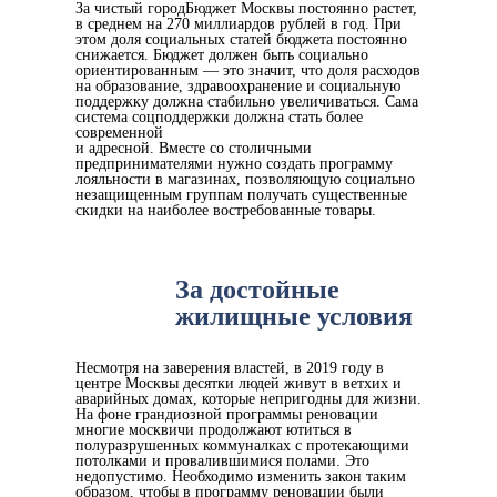
За чистый городБюджет Москвы постоянно растет,
в среднем на 270 миллиардов рублей в год. При
этом доля социальных статей бюджета постоянно
снижается. Бюджет должен быть социально
ориентированным — это значит, что доля расходов
на образование, здравоохранение и социальную
поддержку должна стабильно увеличиваться. Сама
система соцподдержки должна стать более
современной
и адресной. Вместе со столичными
предпринимателями нужно создать программу
лояльности в магазинах, позволяющую социально
незащищенным группам получать существенные
скидки на наиболее востребованные товары.
За достойные
жилищные условия
Несмотря на заверения властей, в 2019 году в
центре Москвы десятки людей живут в ветхих и
аварийных домах, которые непригодны для жизни.
На фоне грандиозной программы реновации
многие москвичи продолжают ютиться в
полуразрушенных коммуналках с протекающими
потолками и провалившимися полами. Это
недопустимо. Необходимо изменить закон таким
образом, чтобы в программу реновации были