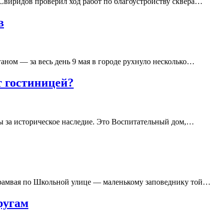
 Свиридов проверил ход работ по благоустройству сквера…
в
аном — за весь день 9 мая в городе рухнуло несколько…
 гостиницей?
ы за историческое наследие. Это Воспитательный дом,…
 трамвая по Школьной улице — маленькому заповеднику той…
ругам