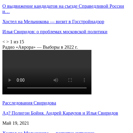
О выдвижение кандидатов на съезде Справедливой России
и…
Хостел на Мельникова — визит в Госстройнадзор
Илья Свиридов: о проблемах московской политики
<
>
1 из 15
Радио «Аврора» — Выборы в 2022 г.
Расследования Свиридова
Ад? Полигон Бойня. Андрей Караулов и Илья Свиридов
Май 19, 2021