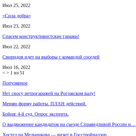
Июл 25, 2022
«Сила добра»
Июл 23, 2022
Спасем конструктивистские гаражи!
Июл 22, 2022
Свиридов идет на выборы с командой соседей
Июл 16, 2022
<
>
1 из 51
Популярное
Нет сносу ретрогаражей на Рогожском валу!
Меняю форму работы. ПЛАН действий.
Бойня: 4-й суд. Опрос эксперта.
О выдвижение кандидатов на съезде Справедливой России и…
Хостел на Мельникова — визит в Госстройнадзор