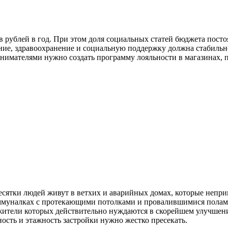
в рублей в год. При этом доля социальных статей бюджета пост
ание, здравоохранение и социальную поддержку должна стабильн
инимателями нужно создать программу лояльности в магазинах
 десятки людей живут в ветхих и аварийных домах, которые неп
муналках с протекающими потолками и провалившимися полами
жители которых действительно нуждаются в скорейшем улучшен
сть и этажность застройки нужно жестко пресекать.