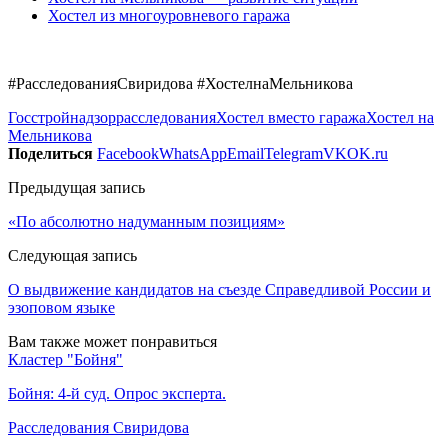
Хостел из многоуровневого гаража
#РасследованияСвиридова #ХостелнаМельникова
Госстройнадзор
расследования
Хостел вместо гаража
Хостел на
Мельникова
Поделиться
Facebook
WhatsApp
Email
Telegram
VK
OK.ru
Предыдущая запись
«По абсолютно надуманным позициям»
Следующая запись
О выдвижение кандидатов на съезде Справедливой России и
эзоповом языке
Вам также может понравиться
Кластер "Бойня"
Бойня: 4-й суд. Опрос эксперта.
Расследования Свиридова