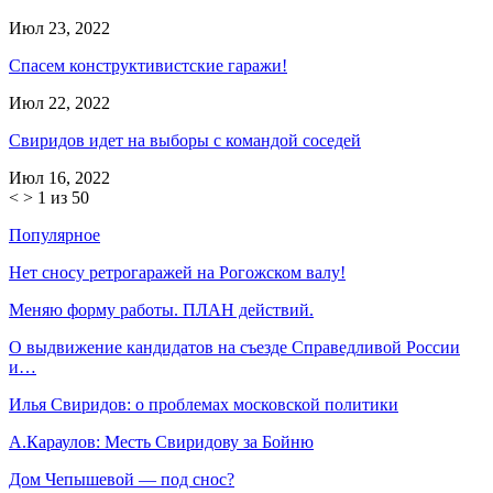
Июл 23, 2022
Спасем конструктивистские гаражи!
Июл 22, 2022
Свиридов идет на выборы с командой соседей
Июл 16, 2022
<
>
1 из 50
Популярное
Нет сносу ретрогаражей на Рогожском валу!
Меняю форму работы. ПЛАН действий.
О выдвижение кандидатов на съезде Справедливой России
и…
Илья Свиридов: о проблемах московской политики
А.Караулов: Месть Свиридову за Бойню
Дом Чепышевой — под снос?