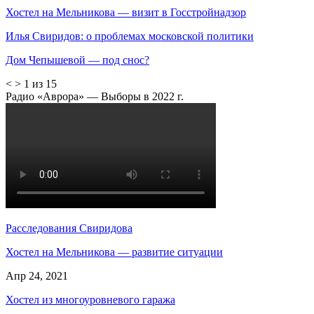
Хостел на Мельникова — визит в Госстройнадзор
Илья Свиридов: о проблемах московской политики
Дом Чепышевой — под снос?
<
>
1 из 15
Радио «Аврора» — Выборы в 2022 г.
Расследования Свиридова
Хостел на Мельникова — развитие ситуации
Апр 24, 2021
Хостел из многоуровневого гаража