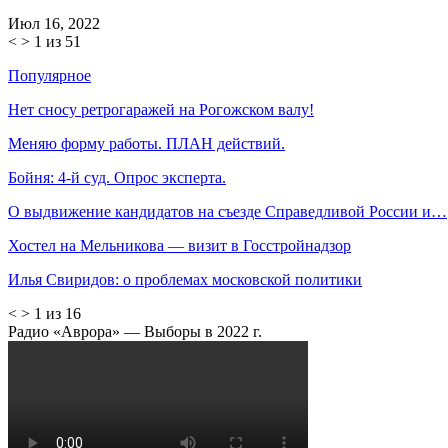
Июл 16, 2022
<
>
1 из 51
Популярное
Нет сносу ретрогаражей на Рогожском валу!
Меняю форму работы. ПЛАН действий.
Бойня: 4-й суд. Опрос эксперта.
О выдвижение кандидатов на съезде Справедливой России и…
Хостел на Мельникова — визит в Госстройнадзор
Илья Свиридов: о проблемах московской политики
<
>
1 из 16
Радио «Аврора» — Выборы в 2022 г.