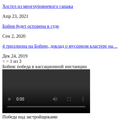
Хостел из многоуровневого гаража
Апр 23, 2021
Бойня будет оспорена в суде
Сен 2, 2020
4 триллиона на Бойню, доклад о мусорном кластере на…
Дек 24, 2019
<
>
1 из 3
Бойня: победа в кассационной инстанции
Победа над застройщиками