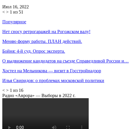
Июл 16, 2022
<
>
1 из 51
Популярное
Нет сносу ретрогаражей на Рогожском валу!
Меняю форму работы. ПЛАН действий.
Бойня: 4-й суд. Опрос эксперта.
О выдвижение кандидатов на съезде Справедливой России и…
Хостел на Мельникова — визит в Госстройнадзор
Илья Свиридов: о проблемах московской политики
<
>
1 из 16
Радио «Аврора» — Выборы в 2022 г.