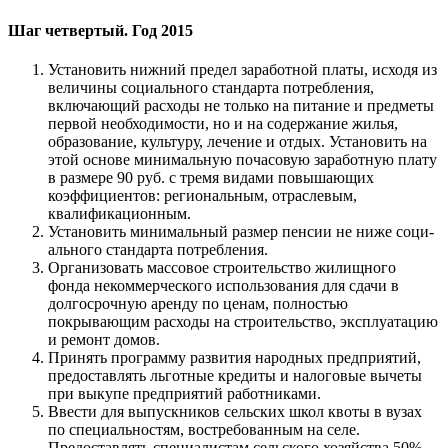
Шаг четвертый. Год 2015
Установить нижний предел заработной платы, исходя из
величины социального стандарта потребления,
включаю­щий расходы не только на питание и предметы
первой необходимости, но и на содержание жилья,
образование, культуру, лечение и отдых. Установить на
этой основе ми­нимальную почасовую заработную плату
в размере 90 руб. с тремя видами повышающих
коэффициентов: ре­гиональным, отраслевым,
квалификационным.
Установить минимальный размер пенсии не ниже соци­
ального стандарта потребления.
Организовать массовое строительство жилищного
фонда некоммерческого использования для сдачи в
долгосроч­ную аренду по ценам, полностью
покрывающим расходы на строительство, эксплуатацию
и ремонт домов.
Принять программу развития народных предприятий,
предоставлять льготные кредиты и налоговые вычеты
при выкупе предприятий работниками.
Ввести для выпускников сельских школ квоты в вузах
по специальностям, востребованным на селе.
Предоставлять специалистам сельского хозяйства 50%