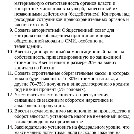
материальную ответствен­ность органов власти и
конкретных чиновников за ущерб, нанесенный их
незаконными действиями (бездействием). Контроль над
расходами сотрудников правоохранительных органов и
членов их семей.
Создать авторитетный Общественный совет для
контроля над соблюдением принципов и норм
общественной морали в СМИ, особенно на
телевидении.
Ввести единовременный компенсационный налог на
соб­ственность, приватизированную по заниженной
стоимости. Ввести налог в размере 20% на вывоз
капитала из России.
Создать строительные сберегательные кассы, в которых
мож­но будет накопить 25–30% стоимости жилья, а
другие 70–75% получить в виде долгосрочного кредита
под низкий процент (5% годовых).
Ужесточить ответственность за преступления,
связанные сне­законным оборотом наркотиков и
алкогольной продукции.
Ввести государственную монополию на производство и
обо­рот алкоголя, установить налог на вмененный доход
в лике­ро-водочном производстве.
Законодательно установить на федеральном уровне, что
максимально допустимая доля расходов граждан на