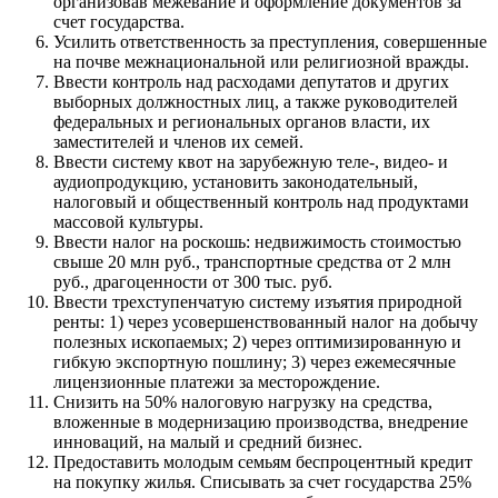
организовав межевание и оформление документов за
счет государ­ства.
Усилить ответственность за преступления, совершенные
на почве межнациональной или религиозной вражды.
Ввести контроль над расходами депутатов и других
выбор­ных должностных лиц, а также руководителей
федераль­ных и региональных органов власти, их
заместителей и членов их семей.
Ввести систему квот на зарубежную теле-, видео- и
аудио­продукцию, установить законодательный,
налоговый и об­щественный контроль над продуктами
массовой культуры.
Ввести налог на роскошь: недвижимость стоимостью
свы­ше 20 млн руб., транспортные средства от 2 млн
руб., дра­гоценности от 300 тыс. руб.
Ввести трехступенчатую систему изъятия природной
рен­ты: 1) через усовершенствованный налог на добычу
по­лезных ископаемых; 2) через оптимизированную и
гибкую экспортную пошлину; 3) через ежемесячные
лицензион­ные платежи за месторождение.
Снизить на 50% налоговую нагрузку на средства,
вложен­ные в модернизацию производства, внедрение
иннова­ций, на малый и средний бизнес.
Предоставить молодым семьям беспроцентный кредит
на покупку жилья. Списывать за счет государства 25%