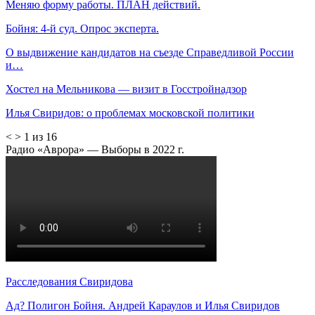
Меняю форму работы. ПЛАН действий.
Бойня: 4-й суд. Опрос эксперта.
О выдвижение кандидатов на съезде Справедливой России
и…
Хостел на Мельникова — визит в Госстройнадзор
Илья Свиридов: о проблемах московской политики
<
>
1 из 16
Радио «Аврора» — Выборы в 2022 г.
Расследования Свиридова
Ад? Полигон Бойня. Андрей Караулов и Илья Свиридов