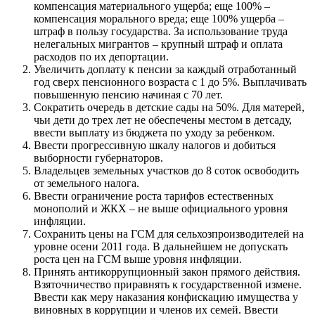
компенсация материального ущерба; еще 100% –
компенсация морально­го вреда; еще 100% ущерба –
штраф в пользу государства. За использование труда
нелегальных мигрантов – крупный штраф и оплата
расходов по их депортации.
Увеличить доплату к пенсии за каждый отработанный
год сверх пенсионного возраста с 1 до 5%. Выплачивать
повы­шенную пенсию начиная с 70 лет.
Сократить очередь в детские сады на 50%. Для матерей,
чьи дети до трех лет не обеспечены местом в детсаду,
ввести вы­плату из бюджета по уходу за ребенком.
Ввести прогрессивную шкалу налогов и добиться
выборно­сти губернаторов.
Владельцев земельных участков до 8 соток освободить
от зе­мельного налога.
Ввести ограничение роста тарифов естественных
монополий и ЖКХ – не выше официального уровня
инфляции.
Сохранить цены на ГСМ для сельхозпроизводителей на
уров­не осени 2011 года. В дальнейшем не допускать
роста цен на ГСМ выше уровня инфляции.
Принять антикоррупционный закон прямого действия.
Взяточ­ничество приравнять к государственной измене.
Ввести как меру наказания конфискацию имущества у
виновных в кор­рупции и членов их семей. Ввести