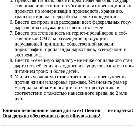
Предоставить налоговые и кредитные льготы, государ­
ственные инвестиции и субсидии для инвестиционных
проектов по модернизации производств, хранению,
транс­портировке, переработке сельхозпродукции.
Ввести контроль над расходами всех федеральных госу­
дарственных служащих и членов их семей.
Ввести ответственность интернет-провайдеров и соб­
ственников СМИ за размещение продукции,
нарушающей принципы общественной морали:
порнографии, пропаган­ды наркотиков, ксенофобии и
экстремизма.
Ввести «семейную зарплату» не ниже социального стан­
дарта потребления для одного из супругов, занятого вос­
питанием троих и более детей.
Усилить уголовную ответственность за преступления
про­тив жизни и здоровья граждан. Установить размер
ма­териальной компенсации за счет преступника в
соответ­ствии с тяжестью нанесенного вреда, до 2 млн
руб.
Единый пенсионный закон для всех! Пенсия — не подачка!
Она должна обеспечивать достойную жизнь!