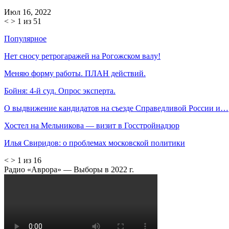
Июл 16, 2022
<
>
1 из 51
Популярное
Нет сносу ретрогаражей на Рогожском валу!
Меняю форму работы. ПЛАН действий.
Бойня: 4-й суд. Опрос эксперта.
О выдвижение кандидатов на съезде Справедливой России и…
Хостел на Мельникова — визит в Госстройнадзор
Илья Свиридов: о проблемах московской политики
<
>
1 из 16
Радио «Аврора» — Выборы в 2022 г.