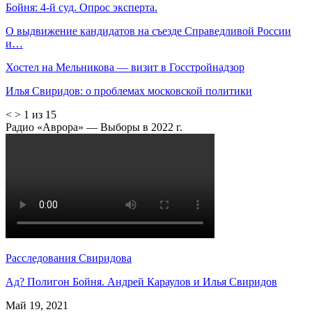
Бойня: 4-й суд. Опрос эксперта.
О выдвижение кандидатов на съезде Справедливой России
и…
Хостел на Мельникова — визит в Госстройнадзор
Илья Свиридов: о проблемах московской политики
<
>
1 из 15
Радио «Аврора» — Выборы в 2022 г.
Расследования Свиридова
Ад? Полигон Бойня. Андрей Караулов и Илья Свиридов
Май 19, 2021