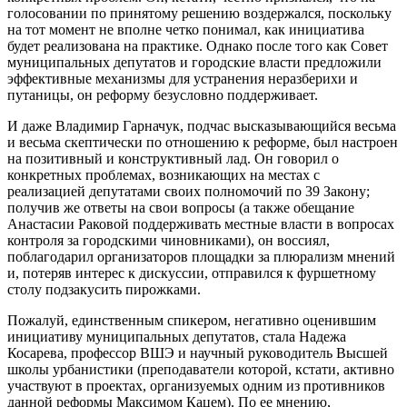
голосовании по принятому решению воздержался, поскольку
на тот момент не вполне четко понимал, как инициатива
будет реализована на практике. Однако после того как Совет
муниципальных депутатов и городские власти предложили
эффективные механизмы для устранения неразберихи и
путаницы, он реформу безусловно поддерживает.
И даже Владимир Гарначук, подчас высказывающийся весьма
и весьма скептически по отношению к реформе, был настроен
на позитивный и конструктивный лад. Он говорил о
конкретных проблемах, возникающих на местах с
реализацией депутатами своих полномочий по 39 Закону;
получив же ответы на свои вопросы (а также обещание
Анастасии Раковой поддерживать местные власти в вопросах
контроля за городскими чиновниками), он воссиял,
поблагодарил организаторов площадки за плюрализм мнений
и, потеряв интерес к дискуссии, отправился к фуршетному
столу подзакусить пирожками.
Пожалуй, единственным спикером, негативно оценившим
инициативу муниципальных депутатов, стала Надежа
Косарева, профессор ВШЭ и научный руководитель Высшей
школы урбанистики (преподаватели которой, кстати, активно
участвуют в проектах, организуемых одним из противников
данной реформы Максимом Кацем). По ее мнению,