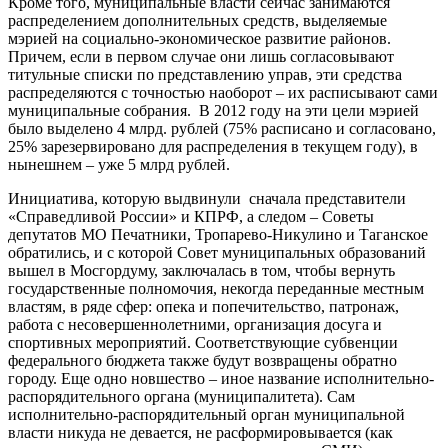
Кроме того, муниципальные власти сейчас занимаются
распределением дополнительных средств, выделяемые
мэрией на социально-экономическое развитие районов.
Причем, если в первом случае они лишь согласовывают
титульные списки по представлению управ, эти средства
распределяются с точностью наоборот – их расписывают сами
муниципальные собрания. В 2012 году на эти цели мэрией
было выделено 4 млрд. рублей (75% расписано и согласовано,
25% зарезервировано для распределения в текущем году), в
нынешнем – уже 5 млрд рублей.
Инициатива, которую выдвинули сначала представители
«Справедливой России» и КПРФ, а следом – Советы
депутатов МО Печатники, Тропарево-Никулино и Таганское
обратились, и с которой Совет муниципальных образований
вышел в Мосгордуму, заключалась в том, чтобы вернуть
государственные полномочия, некогда переданные местным
властям, в ряде сфер: опека и попечительство, патронаж,
работа с несовершеннолетними, организация досуга и
спортивных мероприятий. Соответствующие субвенции
федерального бюджета также будут возвращены обратно
городу. Еще одно новшество – иное название исполнительно-
распорядительного органа (муниципалитета). Сам
исполнительно-распорядительный орган муниципальной
власти никуда не девается, не расформировывается (как