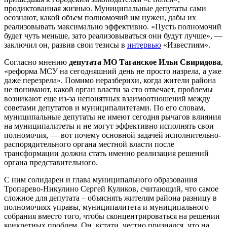
продиктованная жизнью. Муниципальные депутаты сами
осознают, какой объем полномочий им нужен, дабы их
реализовывать максимально эффективно. «Пусть полномочий
будет чуть меньше, зато реализовываться они будут лучше», —
заключил он, развив свои тезисы в
интервью
«Известиям».
Согласно мнению
депутата МО Таганское Ильи Свиридова
,
«реформа МСУ на сегодняшний день не просто назрела, а уже
даже перезрела». Помимо неразберихи, когда жители района
не понимают, какой орган власти за сто отвечает, проблемы
возникают еще из-за непонятных взаимоотношений между
советами депутатов и муниципалитетами. По его словам,
муниципальные депутаты не имеют сегодня рычагов влияния
на муниципалитеты и не могут эффективно исполнять свои
полномочия, — вот почему основной задачей исполнительно-
распорядительного органа местной власти после
трансформации должна стать именно реализация решений
органа представительного.
С ним солидарен и глава муниципального образования
Тропарево-Никулино Сергей Куликов, считающий, что самое
сложное для депутата – объяснять жителям района разницу в
полномочиях управы, муниципалитета и муниципального
собрания вместо того, чтобы сконцентрироваться на решении
конкретных проблем. Он, кстати, честно признался, что на