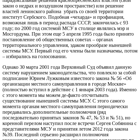
парадоксальные решения краснопресненских властей (свой
закон о недрах и воздушном пространстве) или решение
властей ленинского района убрать со своей территории
институт Сербского. Подобная «чехарда» и профанация,
возможная лишь в период распада СССР, закончилась с 93
году; по 2000 год системой МСУ в столице являлись мэр и
Мосгордума. При этом еще 5 апреля 1995 года было принято
постановление об общественных советах – органах
территориального управления, эдаком прообразе нынешней
системы МСУ. Первый год его члены были назначаемы, потом
– избирались на голосовании.
Однако 30 марта 2001 года Верховный Суд объявил данную
систему нарушением законодательства, что повлекло за собой
подписание Юрием Лужковым известного закона № 56 «Об
организации местного самоуправления в городе Москве»
(полностью вступил в действие с 1 января 2003 года). Именно
с этого момента мы можем де-факто отсчитывать
существование нынешней системы МСУ. С этого самого
момента органам местного самоуправления периодически
передавались дополнительные полномочия (ряд
последовательно принятых законов № 47, № 53 и № 51), но
коренной перелом наступил после встречи Сергея Собянина с
представителями МСУ и принятия летом 2012 года закона
№39. Последний серьезно расширил полномочия