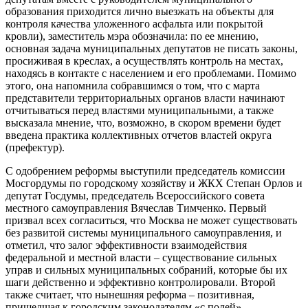
образования приходится лично выезжать на объекты для
контроля качества уложенного асфальта или покрытой
кровли), заместитель мэра обозначила: по ее мнению,
основная задача муниципальных депутатов не писать законы,
просиживая в креслах, а осуществлять контроль на местах,
находясь в контакте с населением и его проблемами. Помимо
этого, она напомнила собравшимся о том, что с марта
представители территориальных органов власти начинают
отчитываться перед властями муниципальными, а также
высказала мнение, что, возможно, в скором времени будет
введена практика коллективных отчетов властей округа
(префектур).
С одобрением реформы выступили председатель комиссии
Мосгордумы по городскому хозяйству и ЖКХ Степан Орлов и
депутат Госдумы, председатель Всероссийского совета
местного самоуправления Вячеслав Тимченко. Первый
призвал всех согласиться, что Москва не может существовать
без развитой системы муниципального самоуправления, и
отметил, что залог эффективности взаимодействия
федеральной и местной власти – существование сильных
управ и сильных муниципальных собраний, которые бы их
шаги действенно и эффективно контролировали. Второй
также считает, что нынешняя реформа – позитивная,
пришедшая к городским законодателям «с полей»,