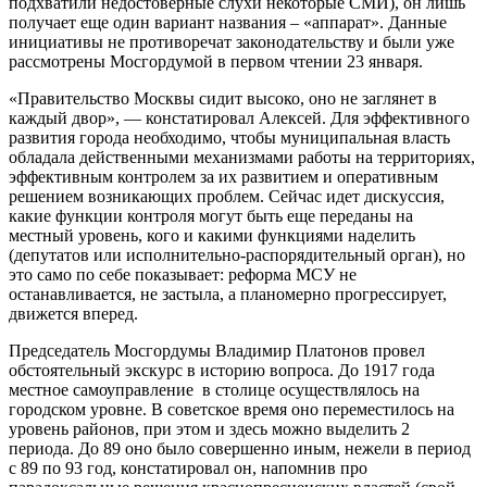
подхватили недостоверные слухи некоторые СМИ), он лишь
получает еще один вариант названия – «аппарат». Данные
инициативы не противоречат законодательству и были уже
рассмотрены Мосгордумой в первом чтении 23 января.
«Правительство Москвы сидит высоко, оно не заглянет в
каждый двор», — констатировал Алексей. Для эффективного
развития города необходимо, чтобы муниципальная власть
обладала действенными механизмами работы на территориях,
эффективным контролем за их развитием и оперативным
решением возникающих проблем. Сейчас идет дискуссия,
какие функции контроля могут быть еще переданы на
местный уровень, кого и какими функциями наделить
(депутатов или исполнительно-распорядительный орган), но
это само по себе показывает: реформа МСУ не
останавливается, не застыла, а планомерно прогрессирует,
движется вперед.
Председатель Мосгордумы Владимир Платонов провел
обстоятельный экскурс в историю вопроса. До 1917 года
местное самоуправление в столице осуществлялось на
городском уровне. В советское время оно переместилось на
уровень районов, при этом и здесь можно выделить 2
периода. До 89 оно было совершенно иным, нежели в период
с 89 по 93 год, констатировал он, напомнив про