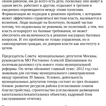
своим районом, им до всего есть дело, поскольку они живут в
одном месте, работают в другом, отдыхают в третьем и
ежедневно перемещаются между этими пунктами.
Формализация же подходов к решению проблем, с которыми
может эффективно справляться местная власть, выливается в
волнения. Люди выходят на Болотную, большей частью
потому, что недовольны не режимом, не политикой, а тем, что
власть игнорирует их базовые требования, не может
обеспечить им включенность в решение насущных бытовых
вопросов. И это проблема не только управления, но и
самоощущения граждан, их доверия власти как институту в
целом.
Председатель Совета муниципальных депутатов Москвы,
руководитель МО Ростокино Алексей Шапошников по
полочкам разложил суть нового этапа муниципальной
реформы. Он четко обозначит главный тезис: 2012 год стал
знаковым для системы муниципального самоуправления
ввиду принятия 39 Закона. Условно, деятельность
муниципальных депутатов теперь состоит из трех больших
блоков: развитие ресурсов района (согласование планов
благоустройства), строительство (согласование размещения
капитальных/некапитальных объектов), кадровый блок
(заслушивание отчетов).