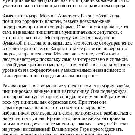
муниципальных депутатов, дав им широкие возможности по
участию в жизни столицы и контролю за развитием города.
Заместитель мэра Москвы Анастасия Ракова обозначила
позицию городских властей, развеяв всевозможные
подозрения противников реформы. Она констатировала, что
сама нынешняя инициатива муниципальных депутатов, с
которой те вышли в Мосгордуму, является лакмусовой
бумажкой и наглядно показывает, что местное самоуправление
в столице развивается. Запрос на такое развитие невероятно
широк, и правительство Москвы делает все, чтобы идти
людям навстречу, поскольку само заинтересовано в сильной,
зрелой демократии на местах, в том, чтобы власть на местном
уровне была сосредоточена у максимально независимого и
заинтересованного представительного органа.
Ракова отмела всевозможные упреки в том, что мэрия, якобы,
инициировала данную инициативу снизу. Она подчеркнула,
что город выступает против внедрения изменений разом во
всех муниципальных образованиях. При этом она
гарантировала: власть готова помогать народным
избранникам реализовывать свои полномочия и разбираться с
нарушениями управ. Кроме того, она также акцентировала
внимание на двух – по ее мнению, важных – вещах. Отвечая
на упрек, высказанный Владимиром Гарначуком (дескать,
депутатам вместе с руководителем муниципального