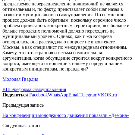
предлагаемое перераспределение полномочий не является
оптимальным и, по факту, представляет собой шаг назад в
развитии муниципального самоуправления. По ее мнению,
процесс должен быть обратным: поскольку огромное число
проблем привязано к конкретным территориям, все больше и
больше городских полномочий должно переходить на
муниципальный уровень. Однако, как г-жа Косарева
оговорилась, она рассуждала о вопросе не в контексте
Москвы, а как специалист по международным отношениям.
Замечу, что это странная и весьма сомнительная
аргументация, когда обсуждение строится вокруг конкретного
вопроса, имеющего отношение к нашему городу и нашим
конкретным инициативам, не правда ли?
Молодая Гвардия
ВШЭ
реформа самоуправления
Поделиться
Facebook
WhatsApp
Email
Telegram
VK
OK.ru
Предыдущая запись
На конференции молодежного движения показали «Демона»
Следующая запись