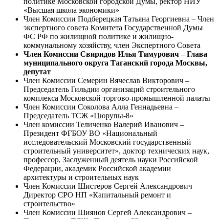
политике Московской городской Думы, ректор НИУ
«Высшая школа экономики»
Член Комиссии Подберецкая Татьяна Георгиевна – Член
экспертного совета Комитета Государственной Думы
ФС РФ по жилищной политике и жилищно-
коммунальному хозяйству, член Экспертного Совета
Член Комиссии Свиридов Илья Тимурович – Глава
муниципального округа Таганский города Москвы,
депутат
Член Комиссии Семерин Вячеслав Викторович –
Председатель Гильдии организаций строительного
комплекса Московской торгово-промышленной палаты
Член Комиссии Соколова Алла Геннадьевна –
Председатель ТСЖ «Цюрупы-8»
Член комиссии Теличенко Валерий Иванович –
Президент ФГБОУ ВО «Национальный
исследовательский Московский государственный
строительный университет», доктор технических наук,
профессор, Заслуженный деятель науки Российской
Федерации, академик Российской академии
архитектуры и строительных наук
Член Комиссии Шистеров Сергей Александрович –
Директор СРО НП «Капитальный ремонт и
строительство»
Член Комиссии Шиянов Сергей Александрович –