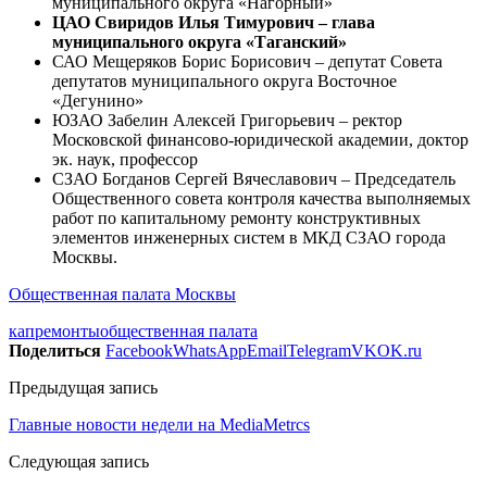
муниципального округа «Нагорный»
ЦАО Свиридов Илья Тимурович – глава
муниципального округа «Таганский»
САО Мещеряков Борис Борисович – депутат Совета
депутатов муниципального округа Восточное
«Дегунино»
ЮЗАО Забелин Алексей Григорьевич – ректор
Московской финансово-юридической академии, доктор
эк. наук, профессор
СЗАО Богданов Сергей Вячеславович – Председатель
Общественного совета контроля качества выполняемых
работ по капитальному ремонту конструктивных
элементов инженерных систем в МКД СЗАО города
Москвы.
Общественная палата Москвы
капремонты
общественная палата
Поделиться
Facebook
WhatsApp
Email
Telegram
VK
OK.ru
Предыдущая запись
Главные новости недели на MediaMetrcs
Следующая запись