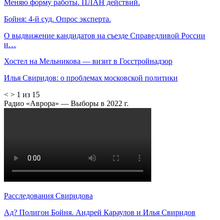
Меняю форму работы. ПЛАН действий.
Бойня: 4-й суд. Опрос эксперта.
О выдвижение кандидатов на съезде Справедливой России
и…
Хостел на Мельникова — визит в Госстройнадзор
Илья Свиридов: о проблемах московской политики
<
>
1 из 15
Радио «Аврора» — Выборы в 2022 г.
Расследования Свиридова
Ад? Полигон Бойня. Андрей Караулов и Илья Свиридов