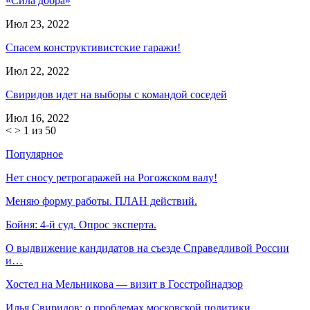
«Сила добра»
Июл 23, 2022
Спасем конструктивистские гаражи!
Июл 22, 2022
Свиридов идет на выборы с командой соседей
Июл 16, 2022
<
>
1 из 50
Популярное
Нет сносу ретрогаражей на Рогожском валу!
Меняю форму работы. ПЛАН действий.
Бойня: 4-й суд. Опрос эксперта.
О выдвижение кандидатов на съезде Справедливой России
и…
Хостел на Мельникова — визит в Госстройнадзор
Илья Свиридов: о проблемах московской политики