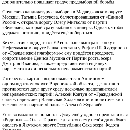
дополнительно повышает градус предвыборной борьбы.
Сняв свою кандидатуру с выборов в Медведковском округе
Москвы, Татьяна Барсукова, баллотировавшаяся от «Единой
России», открыла дорогу Олегу Митволю от партии
«Зелёные», который сразу выбился в лидеры. Однако, чтобы
удержать позицию, придётся ещё побороться.
Без участия кандидата от ЕР есть шанс выиграть гонку в
Нефтекамском округе Башкортостана у Рифата Шайхутдинова
от «Гражданской платформы»: ему придётся преодолеть
сопротивление Дениса Мусина от Партии роста, эсера
Дмитрия Иванова, а также представителей ещё двух
парламентских и нескольких непарламентских партий.
Интересная картина вырисовывается в Аннинском
одномандатном округе Воронежской области, где активно
противостоят друг другу сразу несколько представителей
непарламентских партий: Алексей Ковтун от «Гражданской
силы», парнасовец Владислав Ходаковский и политический
тяжеловес от партии «Родина» Алексей Журавлёв.
Есть возможность попасть в Думу ещё у одного представителя
«Родины» — Олега Тарасова: для этого ему необходимо будет
одолеть в Якутском округе Республики Саха эсера Федота