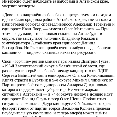
Интересно будет наблюдать за выборами в Алтайском крае,
уверяют эксперты.
«Довольно напряжённая борьба с непредсказуемым исходом
идёт в Славгородском районе Алтайского края, где за голоса
избирателей борются справедливоросс Александр Терентьев и
единоросс Иван Лоор, — отметил Олег Матвейчев. — При
этом все думали, что основная схватка на Алтае будет в
округе, где выступают яблочник Владимир Рыжков и
замгубернатора Алтайского края единоросс Даниил
Бессарабов. Но Рыжков провёл очень слабую предвыборную
кампанию — видимо, сказалась нехватка ресурсов».
Свои «горячие» региональные пары назвал Дмитрий Гусев:
«193-й Златоустовский округ в Челябинской области, где
развернулась серьёзная борьба между кандидатом от ЛДПР
Сергеем Вайнштейном и единороссом Олегом Колесниковым.
Кипят страсти в Бурятии: в 9-м округе Михаил Слипенчук от
Партии роста бьётся с единороссом Алдаром Дамдиновым,
которого поддерживает губернатор. Не менее жаркая
ситуация в Астрахани — в 74-м округе ноздря в ноздрю идут
единоросс Леонид Огуль и эсер Олег Шеин. Любопытная
ситуация сложилась в Даурском округе Забайкальского края:
фаворит гонки от партии эсеров Василина Кулиева провела
неубедительную кампанию, и теперь вперёд может выйти