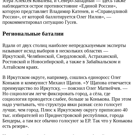
эсера Алексея Ковалёва, и Северо-Западный — здесь также
наблюдается острое противостояние «Единой России»,
которую представляет Владимир Катенев, и «Справедливой
России», от которой баллотируется Олег Нилов», —
прокомментировал ситуацию Гусев.
Региональные баталии
Вдали от двух столиц наиболее непредсказуемым эксперты
называют исход выборов в нескольких областях —
Иркутской, Челябинской, Свердловской, Астраханской,
Ростовской и Новосибирской, а также в Забайкальском и
Алтайском краях.
В Иркутском округе, например, сошлись единоросс Олег
Коньков и коммунист Михаил Щапов. «У Щапова отмечается
преимущество по Иркутску, — пояснил Олег Матвейчев. —
Но социологам легче фиксировать город, а сёла, где
социология проводится слабее, больше за Конькова. При этом
надо учитывать, что структура явки разная: село голосует
лучше, чем город. Плюс к Иркутскому округу приписано 40
тыс. избирателей из Приднестровской республики, города
Бендеры, а там все обычно голосуют за ЕР. Так что у Конькова
есть резерв».