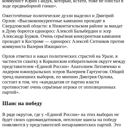
коммунист Юрий Гайдук, который, кстати, тоже не блистал в
ходе предвыборной гонки».
Ожесточённые политические дуэли выделил и Дмитрий
Орлов: «Высококонкурентные кампании проходят в
Свердловской области: в Нижнетагильском районе за мандат
в Думу борются единоросс Алексей Балыбердин и эсер
Александр Бурков. Очень серьёзная конкурентная кампания
проходит в Костроме — единоросс Алексей Ситников против
коммуниста Валерия Ижицкого».
Орлов отметил и накал политических страстей на Урале, в
частности схватку в Коркинском избирательном округе между
представителем «Единой России» Анатолием Литовченко и
лидером южноуральских эсеров Валерием Гартунгом. Общий
тренд нынешних выборов, по мнению Дмитрия Орлова,
состоит в том, что «кандидатам от партии власти
противостоят очень серьёзные игроки от оппозиционных
партий».
Шанс на победу
В ряде округов, где у «Единой России» на этих выборах не
будет своих одномандатников, неплохие шансы на победу
появляются у представителей непарламентских партий. Это