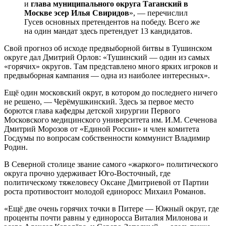
и
глава муниципального округа Таганский в
Москве эсер Илья Свиридов
», — перечислил
Гусев основных претендентов на победу. Всего же
на один мандат здесь претендует 13 кандидатов.
Свой прогноз об исходе предвыборной битвы в Тушинском
округе дал Дмитрий Орлов: «Тушинский — один из самых
«горячих» округов. Там представлено много ярких игроков и
предвыборная кампания — одна из наиболее интересных».
Ещё один московский округ, в котором до последнего ничего
не решено, — Черёмушкинский. Здесь за первое место
борются глава кафедры детской хирургии Первого
Московского медицинского университета им. И.М. Сеченова
Дмитрий Морозов от «Единой России» и член комитета
Госдумы по вопросам собственности коммунист Владимир
Родин.
В Северной столице звание самого «жаркого» политического
округа прочно удерживает Юго-Восточный, где
политическому тяжеловесу Оксане Дмитриевой от Партии
роста противостоит молодой единоросс Михаил Романов.
«Ещё две очень горячих точки в Питере — Южный округ, где
проценты почти равны у единоросса Виталия Милонова и