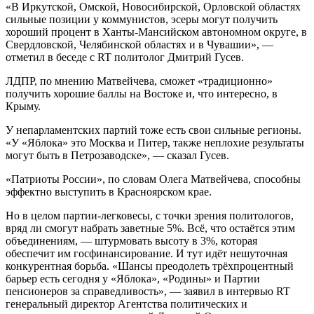
«В Иркутской, Омской, Новосибирской, Орловской областях
сильные позиции у коммунистов, эсеры могут получить
хороший процент в Ханты-Мансийском автономном округе, в
Свердловской, Челябинской областях и в Чувашии», —
отметил в беседе с RT политолог Дмитрий Гусев.
ЛДПР, по мнению Матвейчева, сможет «традиционно»
получить хорошие баллы на Востоке и, что интересно, в
Крыму.
У непарламентских партий тоже есть свои сильные регионы.
«У «Яблока» это Москва и Питер, также неплохие результаты
могут быть в Петрозаводске», — сказал Гусев.
«Патриоты России», по словам Олега Матвейчева, способны
эффектно выступить в Красноярском крае.
Но в целом партии-легковесы, с точки зрения политологов,
вряд ли смогут набрать заветные 5%. Всё, что остаётся этим
объединениям, — штурмовать высоту в 3%, которая
обеспечит им госфинансирование. И тут идёт нешуточная
конкурентная борьба. «Шансы преодолеть трёхпроцентный
барьер есть сегодня у «Яблока», «Родины» и Партии
пенсионеров за справедливость», — заявил в интервью RT
генеральный директор Агентства политических и