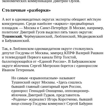
экономических коммуникаций Дмитрий Орлов.
Столичные «разборки»
А вот в одномандатных округах эксперты обещают жёсткую
конкуренцию. Среди наиболее «жарких» предвыборных
площадок — Москва и Санкт-Петербург. В Москве, например,
политолог Дмитрий Гусев выделил пять таких округов:
Тушинский
, Черёмушкинский, Люблинский, Медведковский
и Бабушкинский.
Так, в Люблинском одномандатном округе столкнулись
депутат Госдумы от Москвы, зампред КПРФ Валерий Рашкин
и телеведущий Первого канала Пётр Толстой,
баллотирующийся от «Единой России». В Бабушкинском
округе яблочник Сергей Митрохин борется с единороссом
Иваном Тетериным.
Но самым «взрывоопасным» называют
Тушинский округ Москвы. «Здесь сошлись
бывший главный санитарный врач России,
единоросс Геннадий Онищенко, оппозиционер-
яблочник Дмитрий Гудков, представитель
«Родины» журналист Игорь Коротченко, бывший
вице-спикер Госдумы коммунист Сергей Бабурин