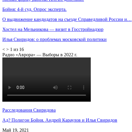
Бойня: 4-й суд. Опрос эксперта.
О выдвижение кандидатов на съезде Справедливой России и…
Хостел на Мельникова — визит в Госстройнадзор
Илья Свиридов: о проблемах московской политики
<
>
1 из 16
Радио «Аврора» — Выборы в 2022 г.
Расследования Свиридова
Ад? Полигон Бойня. Андрей Караулов и Илья Свиридов
Май 19, 2021