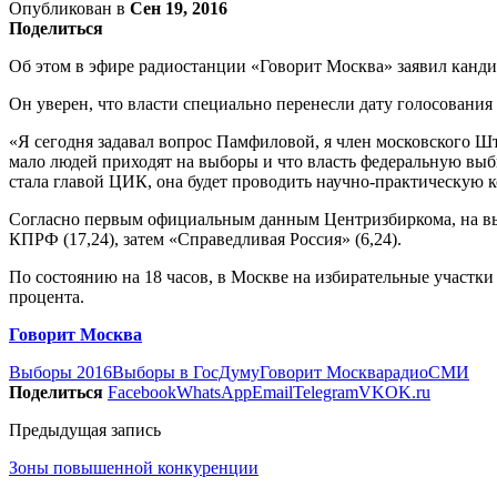
Опубликован в
Сен 19, 2016
Поделиться
Об этом в эфире радиостанции «Говорит Москва» заявил канди
Он уверен, что власти специально перенесли дату голосования 
«Я сегодня задавал вопрос Памфиловой, я член московского Шта
мало людей приходят на выборы и что власть федеральную выби
стала главой ЦИК, она будет проводить научно-практическую к
Согласно первым официальным данным Центризбиркома, на выбо
КПРФ (17,24), затем «Справедливая Россия» (6,24).
По состоянию на 18 часов, в Москве на избирательные участки
процента.
Говорит Москва
Выборы 2016
Выборы в ГосДуму
Говорит Москва
радио
СМИ
Поделиться
Facebook
WhatsApp
Email
Telegram
VK
OK.ru
Предыдущая запись
Зоны повышенной конкуренции