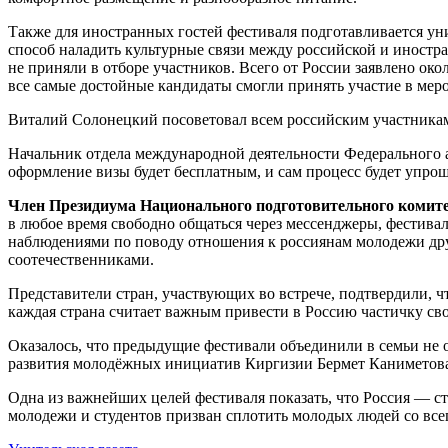
Также для иностранных гостей фестиваля подготавливается уни
способ наладить культурные связи между российской и иностр
не приняли в отборе участников. Всего от России заявлено ок
все самые достойные кандидаты смогли принять участие в мер
Виталий Солонецкий посоветовал всем российским участникам 
Начальник отдела международной деятельности Федерального а
оформление визы будет бесплатным, и сам процесс будет упрощ
Член Президиума Национального подготовительного комит
в любое время свободно общаться через мессенджеры, фестивал
наблюдениями по поводу отношения к россиянам молодежи дру
соотечественниками.
Представители стран, участвующих во встрече, подтвердили, ч
каждая страна считает важным привести в Россию частичку сво
Оказалось, что предыдущие фестивали объединили в семьи не о
развития молодёжных инициатив Киргизии Бермет Каниметова,
Одна из важнейших целей фестиваля показать, что Россия — 
молодежи и студентов призван сплотить молодых людей со все