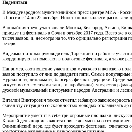
Поделиться
В Международном мультимедийном пресс-центре МИА «Россия с
в России с 14 по 22 октября. Иностранные коллеги рассказали
В онлайн-встрече участвовали Москва, Белгород, Астана, Бишк
приедут на фестиваль в Сочи в октябре 2017 года. Всего же в
тысяч заявок, и, несмотря на то, что официально регистрация 
резерв.
Видеомост открыл руководитель Дирекции по работе с участ
координируют и помогают в подготовке фестиваля, а также рас
Например, соотношение участников мужского и женского пола 
заявок поступило от лиц до двадцати пяти. Самые популярные 
журналисты, дипломаты, блогеры, физики-ядерщики. Среди ча
искусство с элементами танца и акробатики), мас-рестлер (ма
духовой музыкальный инструмент народов Австралии) и лесни
Виталий Викторович также отметил забавную закономерность в
связал эту ситуацию со склонностью молодых откладывать до п
Мероприятие уместит в себе три огромные площадки: дискусси
Каждый день подписываются новые документы о сотрудничеств
Олимпийский парк, где будет проходить фестиваль, считаетс
комфортное размещение и разнообразное питание.