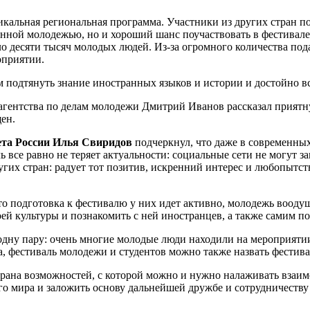
кальная региональная программа. Участники из других стран по
анной молодежью, но и хороший шанс поучаствовать в фестивале
оло десяти тысяч молодых людей. Из-за огромного количества п
оприятии.
подтянуть знание иностранных языков и истории и достойно вс
гентства по делам молодежи Дмитрий Иванов рассказал приятну
ен.
ета России Илья Свиридов
подчеркнул, что даже в современных
ь все равно не теряет актуальности: социальные сети не могут
гих стран: радует тот позитив, искренний интерес и любопытс
то подготовка к фестивалю у них идет активно, молодежь воодуш
ей культуры и познакомить с ней иностранцев, а также самим по
дну пару: очень многие молодые люди находили на мероприятии 
 фестиваль молодежи и студентов можно также назвать фестив
страна возможностей, с которой можно и нужно налаживать вза
го мира и заложить основу дальнейшей дружбе и сотрудничеству