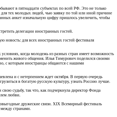
бывают в пятнадцати субъектах по всей РФ. Это не только
 для тех молодых людей, чью заявку по той или иной причине
оданных анкет изначальную цифру пришлось увеличить, чтобы
третить делегации иностранных гостей.
ю новость: для всех иностранных гостей фестиваля
 условиях, когда молодежь из разных стран имеет возможность
 заменить живого общения. Илья Тимурович поделился своими
тво, с которым иностранцы общаются с нашими
евлена и с нетерпением ждет октября. В первую очередь
грузиться в богатую русскую культуру, узнать Россию лучше.
свою судьбу, так что, как подчеркнула директор Фонда
алем любви.
имовыгодные дружеские связи. XIX Всемирный фестиваль
 между странами.