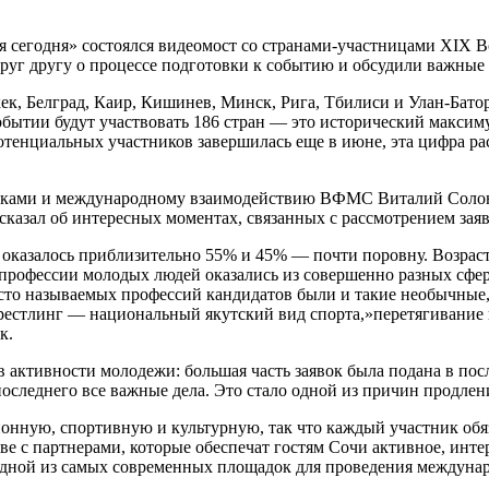
егодня» состоялся видеомост со странами-участницами XIX Вс
 друг другу о процессе подготовки к событию и обсудили важные
ек, Белград, Каир, Кишинев, Минск, Рига, Тбилиси и Улан-Батор
 событии будут участвовать 186 стран — это исторический макси
потенциальных участников завершилась еще в июне, эта цифра ра
никами и международному взаимодействию ВФМС Виталий Солон
сказал об интересных моментах, связанных с рассмотрением зая
оказалось приблизительно 55% и 45% — почти поровну. Возраст 
профессии молодых людей оказались из совершенно разных сфер 
сто называемых профессий кандидатов были и такие необычные, 
с-рестлинг — национальный якутский вид спорта,»перетягивание
к.
 активности молодежи: большая часть заявок была подана в по
оследнего все важные дела. Это стало одной из причин продлени
онную, спортивную и культурную, так что каждый участник обяз
е с партнерами, которые обеспечат гостям Сочи активное, инт
я одной из самых современных площадок для проведения междун