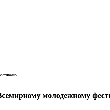
фестивалю
 Всемирному молодежному фес