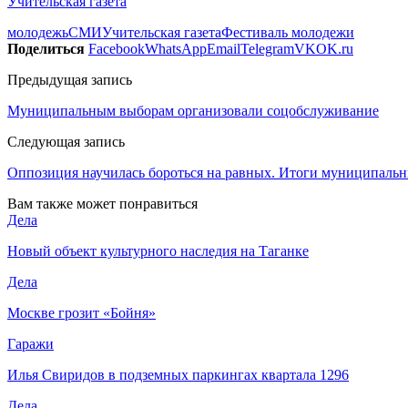
Учительская газета
молодежь
СМИ
Учительская газета
Фестиваль молодежи
Поделиться
Facebook
WhatsApp
Email
Telegram
VK
OK.ru
Предыдущая запись
Муниципальным выборам организовали соцобслуживание
Следующая запись
Оппозиция научилась бороться на равных. Итоги муниципаль
Вам также может понравиться
Дела
Новый объект культурного наследия на Таганке
Дела
Москве грозит «Бойня»
Гаражи
Илья Свиридов в подземных паркингах квартала 1296
Дела