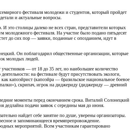
емирного фестиваля молодежи и студентов, который пройдет
 детали и актуальные вопросы.
. И это столицы далеко не всех стран, представители которых
мум молодежного фестиваля. На участие было подано пятьдесят
стет до сих пор — заявки, поданные с опозданием, идут в
ецкий. Он поблагодарил общественные организации, которые
вок молодых людей.
участников — от 18 до 35 лет, но наибольшее количество
деятельности: на фестивале будут присутствовать экологи,
как капоэйрист (капоэйра — бразильское национальное боевое
 палки»), скрипач, игрок на диджериду (диджериду — древний
следние моменты перед окончанием срока. Виталий Солонецкий
я дедлайна подачи заявок с середины мая до июня.
ательно найдет себе занятие по душе, уверены организаторы.
ересное и запоминающееся времяпрепровождение.
ародных мероприятий. Всем участникам гарантировано