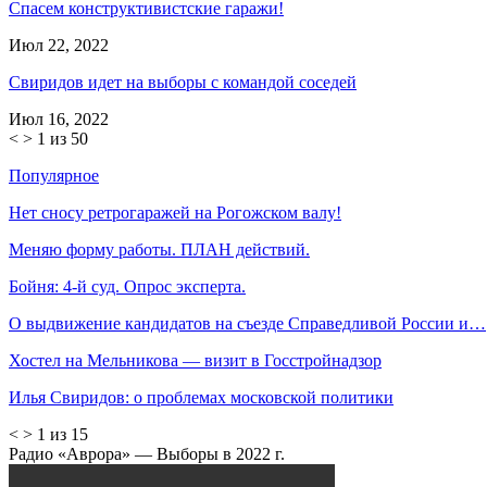
Спасем конструктивистские гаражи!
Июл 22, 2022
Свиридов идет на выборы с командой соседей
Июл 16, 2022
<
>
1 из 50
Популярное
Нет сносу ретрогаражей на Рогожском валу!
Меняю форму работы. ПЛАН действий.
Бойня: 4-й суд. Опрос эксперта.
О выдвижение кандидатов на съезде Справедливой России и…
Хостел на Мельникова — визит в Госстройнадзор
Илья Свиридов: о проблемах московской политики
<
>
1 из 15
Радио «Аврора» — Выборы в 2022 г.