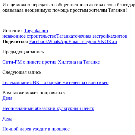
И еще можно передать от общественного актива слова благод
оказывала неоценимую помощь простым жителям Таганки!
Источник
Taganka.pro
незаконное строительство
Таганка
точечная застройка
хилтон
Поделиться
Facebook
WhatsApp
Email
Telegram
VK
OK.ru
Предыдущая запись
Сити-FM о пикете против Хилтона на Таганке
Следующая запись
Телекомпания ВКТ о борьбе жителей за свой сквер
Вам также может понравиться
Дела
Неопознанный абхазский культурный центр
Дела
Ночной ларек уходит в прошлое