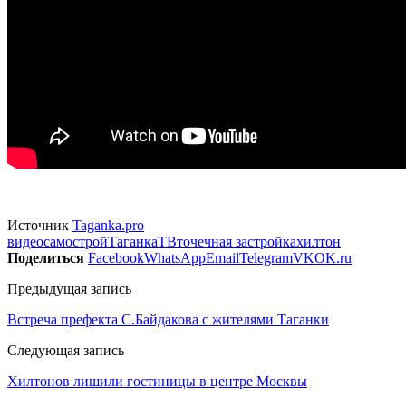
Источник
Taganka.pro
видео
самострой
Таганка
ТВ
точечная застройка
хилтон
Поделиться
Facebook
WhatsApp
Email
Telegram
VK
OK.ru
Предыдущая запись
Встреча префекта С.Байдакова с жителями Таганки
Следующая запись
Хилтонов лишили гостиницы в центре Москвы