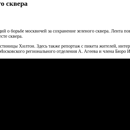
го сквера
 о борьбе москвичей за сохранение зеленого сквера. Лента по
сте сквера.
остиницы Хилтон. Здесь также репортаж с пикета жителей, интер
вского регионального отделения А. Агеева и члена Бюро И. 