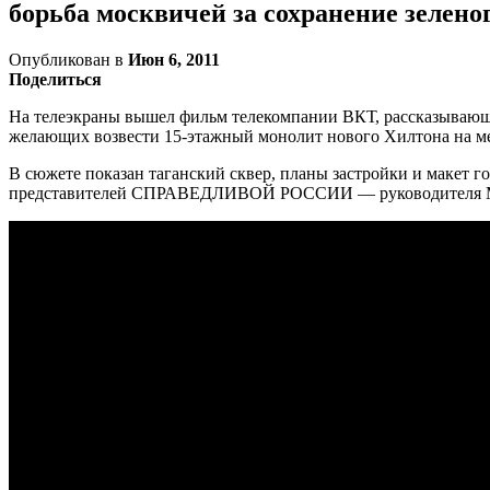
борьба москвичей за сохранение зелено
Опубликован в
Июн 6, 2011
Поделиться
На телеэкраны вышел фильм телекомпании ВКТ, рассказывающий
желающих возвести 15-этажный монолит нового Хилтона на ме
В сюжете показан таганский сквер, планы застройки и макет г
представителей СПРАВЕДЛИВОЙ РОССИИ — руководителя Моско