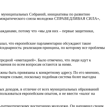
ми муниципальных Собраний, инициативы по развитию
ал-демократического союза молодежи СПРАВЕДЛИВАЯ СИЛА»,
ражданами, потому что «мы для них – первые защитники,
азал, что европейские парламентарии обсуждают такие
убсидиарность: реализация принципа, по которому все проблемы
чередной «имитацией». Было отмечено, что люди идут к
ешения по всем вопросам остаются за ними.
жны быть привязаны к конкретному адресу. По его мнению,
ующем созыве, поскольку подобная система более выгодна
ных доходов, в отличие от всех муниципальных образований
спользоваться европейским опытом, и не ввести «налог на
но-патриотическому воспитанию молодежи. Он напомнил своим