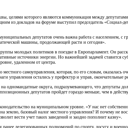
сквы, целями которого являются коммуникация между депутата
С одним из докладов на форуме выступил председатель «Соци
муниципальных депутатов очень важна работа с населением, с г
ратической машины, продолжающей расти и сегодня».
руппы молодых политиков в поездке в Европарламент. Он расск
рнативные источники энергии. Но важнейшей задачей ставится с
ровне, удаленном от центра.
местного самоуправления, которая, по его словам, оказалась о
аги управления остались у префектур и управ, окончательные р
 на одномандатные округа, подразумевающего, что депутаты дол
оппозиционных депутатов пройдет гораздо меньше, чем в действ
конодательство на муниципальном уровне. «У нас нет собствен
г на землю, базовый налог местного управления? И почему не во
зволит вести учет таких заведений и заодно пополнит казну».
у ранее делегированных полномочий по спорту, досугу и воен