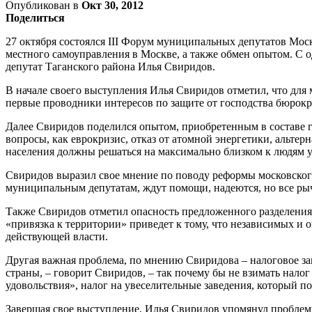
Опубликован в
Окт 30, 2012
Поделиться
27 октября состоялся III Форум муниципальных депутатов Мо
местного самоуправления в Москве, а также обмен опытом. 
депутат Таганского района Илья Свиридов.
В начале своего выступления Илья Свиридов отметил, что для 
первые проводники интересов по защите от господства бюрок
Далее Свиридов поделился опытом, приобретенным в составе г
вопросы, как еврокризис, отказ от атомной энергетики, альте
населения должны решаться на максимально близком к людям у
Свиридов выразил свое мнение по поводу реформы московского 
муниципальным депутатам, ждут помощи, надеются, но все рыч
Также Свиридов отметил опасность предложенного разделения
«привязка к территории» приведет к тому, что независимых и 
действующей власти.
Другая важная проблема, по мнению Свиридова – налоговое за
страны, – говорит Свиридов, – так почему бы не взимать нало
удовольствия», налог на увеселительные заведения, который по
Завершая свое выступление, Илья Свиридов упомянул проблем