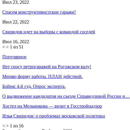
Июл 23, 2022
Спасем конструктивистские гаражи!
Июл 22, 2022
Свиридов идет на выборы с командой соседей
Июл 16, 2022
<
>
1 из 51
Популярное
Нет сносу ретрогаражей на Рогожском валу!
Меняю форму работы. ПЛАН действий.
Бойня: 4-й суд. Опрос эксперта.
О выдвижение кандидатов на съезде Справедливой России и…
Хостел на Мельникова — визит в Госстройнадзор
Илья Свиридов: о проблемах московской политики
<
>
1 из 16