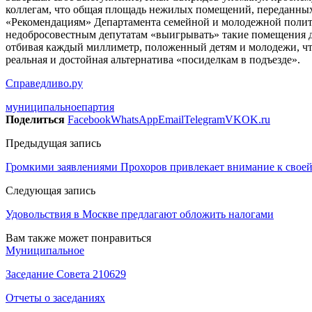
коллегам, что общая площадь нежилых помещений, переданных 
«Рекомендациям» Департамента семейной и молодежной поли
недобросовестным депутатам «выигрывать» такие помещения д
отбивая каждый миллиметр, положенный детям и молодежи, что
реальная и достойная альтернатива «посиделкам в подъезде».
Справедливо.ру
муниципальное
партия
Поделиться
Facebook
WhatsApp
Email
Telegram
VK
OK.ru
Предыдущая запись
Громкими заявлениями Прохоров привлекает внимание к своей
Следующая запись
Удовольствия в Москве предлагают обложить налогами
Вам также может понравиться
Муниципальное
Заседание Совета 210629
Отчеты о заседаниях