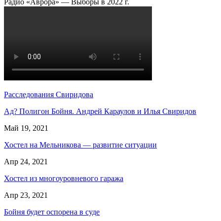
Радио «Аврора» — Выборы в 2022 г.
Расследования Свиридова
Ад? Полигон Бойня. Андрей Караулов и Илья Свиридов
Май 19, 2021
Хостел на Мельникова — развитие ситуации
Апр 24, 2021
Хостел из многоуровневого гаража
Апр 23, 2021
Бойня будет оспорена в суде