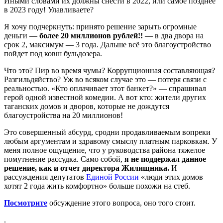
Иными словами их должны снести в 2022, или самое позднее
в 2023 году! Улавливаете?
Я хочу подчеркнуть: принято решение зарыть огромные
деньги —
более 20 миллионов рублей!!
— в два двора на
срок 2, максимум — 3 года. Дальше всё это благоустройство
пойдет под ковш бульдозера.
Что это? Пир во время чумы? Коррупционная составляющая?
Разгильдяйство? Уж во всяком случае это — потеря связи с
реальностью. «Кто оплачивает этот банкет?» — спрашивал
герой одной известной комедии. А вот кто: жители других
таганских домов и дворов, которые не дождутся
благоустройства на 20 миллионов!
Это совершенный абсурд, сродни продавливаемым вопреки
любым аргументам и здравому смыслу платным парковкам. У
меня полное ощущение, что у руководства района тяжелое
помутнение рассудка. Само собой,
я не поддержал данное
решение, как и отчет директора Жилищника.
И
рассуждения депутатов
Единой России
«люди этих домов
хотят 2 года жить комфортно» больше похожи на стеб.
Посмотрите
обсуждение этого вопроса, оно того стоит.
.