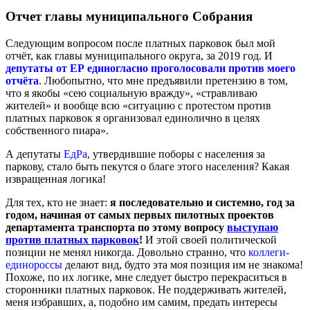
Отчет главы муниципального Собрания
Следующим вопросом после платных парковок был мой
отчёт, как главы муниципального округа, за 2019 год. И
депутаты от ЕР единогласно проголосовали против моего
отчёта
. Любопытно, что мне предъявили претензию в том,
что я якобы «сею социальную вражду», «стравливаю
жителей» и вообще всю «ситуацию с протестом против
платных парковок я организовал единолично в целях
собственного пиара».
А депутаты
ЕдРа
, утвердившие поборы с населения за
паркову, стало быть пекутся о благе этого населения? Какая
извращенная логика!
Для тех, кто не знает:
я последовательно и системно, год за
годом, начиная от самых первых пилотных проектов
департамента транспорта по этому вопросу
выступаю
против платных парковок
!
И этой своей политической
позиции не менял никогда. Довольно странно, что
коллеги-
единороссы
делают вид, будто эта моя позиция им не знакома!
Похоже, по их логике, мне следует быстро перекраситься в
сторонники платных парковок. Не поддерживать жителей,
меня избравших, а, подобно им самим, предать интересы