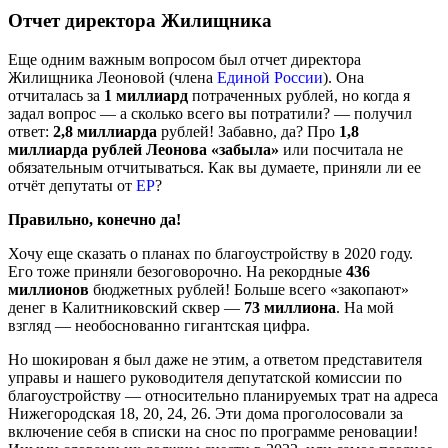
Отчет директора Жилищника
Еще одним важным вопросом был отчет директора
Жилищника Леоновой (члена
Единой России
). Она
отчиталась за
1 миллиард
потраченных рублей, но когда я
задал вопрос — а сколько всего вы потратили? — получил
ответ:
2,8 миллиарда
рублей! Забавно, да? Про
1,8
миллиарда рублей Леонова «забыла»
или посчитала не
обязательным отчитываться. Как вы думаете, приняли ли ее
отчёт депутаты от
ЕР
?
Правильно, конечно да!
Хочу еще сказать о планах по благоустройству в 2020 году.
Его тоже приняли безоговорочно. На рекордные
436
миллионов
бюджетных рублей! Больше всего «закопают»
денег в Калитниковский сквер —
73 миллиона
. На мой
взгляд — необоснованно гигантская цифра.
Но шокирован я был даже не этим, а ответом представителя
управы и нашего руководителя депутатской комиссии по
благоустройству — относительно планируемых трат на адреса
Нижегородская 18, 20, 24, 26. Эти дома проголосовали за
включение себя в списки на снос по программе реновации!