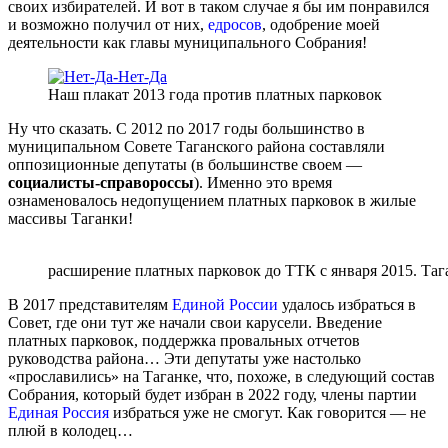
своих избирателей. И вот в таком случае я бы им понравился
и возможно получил от них,
едросов
, одобрение моей
деятельности как главы муниципального Собрания!
Наш плакат 2013 года против платных парковок
Ну что сказать. С 2012 по 2017 годы большинство в
муниципальном Совете Таганского района составляли
оппозиционные депутаты (в большинстве своем —
социалисты-справороссы
). Именно это время
ознаменовалось недопущением платных парковок в жилые
массивы Таганки!
расширение платных парковок до ТТК с января 2015. Та
В 2017 представителям
Единой России
удалось избраться в
Совет, где они тут же начали свои карусели. Введение
платных парковок, поддержка провальных отчетов
руководства района… Эти депутаты уже настолько
«прославились» на Таганке, что, похоже, в следующий состав
Собрания, который будет избран в 2022 году, члены партии
Единая Россия
избраться уже не смогут. Как говорится — не
плюй в колодец…