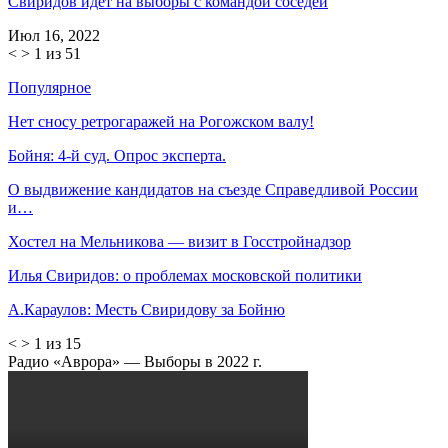
Свиридов идет на выборы с командой соседей
Июл 16, 2022
<
>
1 из 51
Популярное
Нет сносу ретрогаражей на Рогожском валу!
Бойня: 4-й суд. Опрос эксперта.
О выдвижение кандидатов на съезде Справедливой России
и…
Хостел на Мельникова — визит в Госстройнадзор
Илья Свиридов: о проблемах московской политики
А.Караулов: Месть Свиридову за Бойню
<
>
1 из 15
Радио «Аврора» — Выборы в 2022 г.