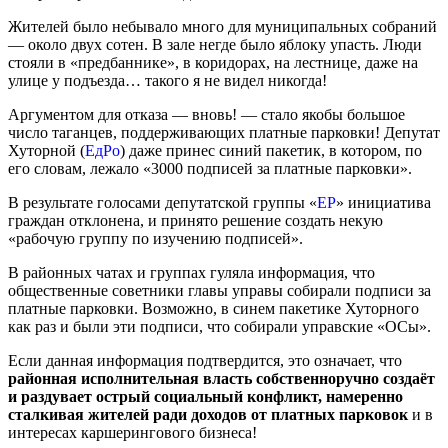
Жителей было небывало много для муниципальных собраний
— около двух сотен. В зале негде было яблоку упасть. Люди
стояли в «предбаннике», в коридорах, на лестнице, даже на
улице у подъезда… такого я не видел никогда!
Аргументом для отказа — вновь! — стало якобы большое
число таганцев, поддерживающих платные парковки! Депутат
Хуторной (
ЕдРо
) даже принес синий пакетик, в котором, по
его словам, лежало «3000 подписей за платные парковки».
В результате голосами депутатской группы «
ЕР
» инициатива
граждан отклонена, и принято решение создать некую
«рабочую группу по изучению подписей».
В районных чатах и группах гуляла информация, что
общественные советники главы управы собирали подписи за
платные парковки. Возможно, в синем пакетике Хуторного
как раз и были эти подписи, что собирали управские «ОСы».
Если данная информация подтвердится, это означает, что
районная исполнительная власть собственноручно создаёт
и раздувает острый социальный конфликт, намеренно
сталкивая жителей ради доходов от платных парковок
и в
интересах каршерингового бизнеса!