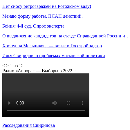
Нет сносу ретрогаражей на Рогожском валу!
Меняю форму работы. ПЛАН действий.
Бойня: 4-й суд. Опрос эксперта.
О выдвижение кандидатов на съезде Справедливой России и…
Хостел на Мельникова — визит в Госстройнадзор
Илья Свиридов: о проблемах московской политики
<
>
1 из 15
Радио «Аврора» — Выборы в 2022 г.
Расследования Свиридова