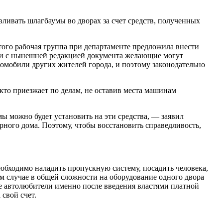
авливать шлагбаумы во дворах за счет средств, полученных
того рабочая группа при департаменте предложила внести
вии с нынешней редакцией документа желающие могут
томобили других жителей города, и поэтому законодательно
кто приезжает по делам, не оставив места машинам
мы можно будет установить на эти средства, — заявил
рного дома. Поэтому, чтобы восстановить справедливость,
еобходимо наладить пропускную систему, посадить человека,
ом случае в общей сложности на оборудование одного двора
ие автолюбители именно после введения властями платной
 свой счет.