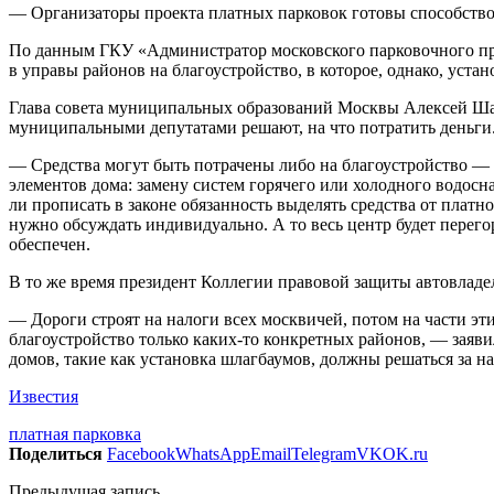
— Организаторы проекта платных парковок готовы способство
По данным ГКУ «Администратор московского парковочного прос
в управы районов на благоустройство, в которое, однако, устан
Глава совета муниципальных образований Москвы Алексей Шап
муниципальными депутатами решают, на что потратить деньги
— Средства могут быть потрачены либо на благоустройство — 
элементов дома: замену систем горячего или холодного водос
ли прописать в законе обязанность выделять средства от плат
нужно обсуждать индивидуально. А то весь центр будет перег
обеспечен.
В то же время президент Коллегии правовой защиты автовладел
— Дороги строят на налоги всех москвичей, потом на части эти
благоустройство только каких-то конкретных районов, — заяв
домов, такие как установка шлагбаумов, должны решаться за на
Известия
платная парковка
Поделиться
Facebook
WhatsApp
Email
Telegram
VK
OK.ru
Предыдущая запись