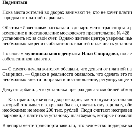
Поделиться
Пока места жителей во дворах занимают те, кто не хочет плати
городом от платной парковки.
Об этом «Известиям» рассказали в департаменте транспорта и
изменение в постановление московского правительства № 428
установить их за свой счет. Однако жители центра уверены: и
необходимо закрепить обязанность властей оплачивать установк
По словам
муниципального депутата Ильи Свиридова
, посл
собственников квартир.
— С самого начала жителям обещали, что деньги от платной па
Свиридов. — Однако в реальности оказалось, что сделать это 
необходимо внести поправки в постановление, регулирующее э
Депутат добавил, что установка преград для автомобилей обхо
— Как правило, въезд во двор не один, так что нужно устана
который открывал и закрывал бы его, платить ему зарплату, о
необходимо не менее 200 тыс. рублей. Люди считают несправе
парковки, а платить за установку шлагбаумов, которые позволя
В департаменте транспорта заявили, что ведомство поддержива