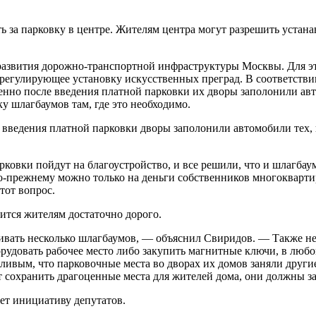
ть за парковку в центре. Жителям центра могут разрешить устан
 развития дорожно-транспортной инфраструктуры Москвы. Для э
, регулирующее установку искусственных преград. В соответст
менно после введения платной парковки их дворы заполонили ав
у шлагбаумов там, где это необходимо.
е введения платной парковки дворы заполонили автомобили тех, 
рковки пойдут на благоустройство, и все решили, что и шлагбау
по-прежнему можно только на деньги собственников многокварти
тот вопрос.
дится жителям достаточно дорого.
вливать несколько шлагбаумов, — объяснил Свиридов. — Также н
борудовать рабочее место либо закупить магнитные ключи, в люб
дливым, что парковочные места во дворах их домов заняли друг
т сохранить драгоценные места для жителей дома, они должны за
ет инициативу депутатов.