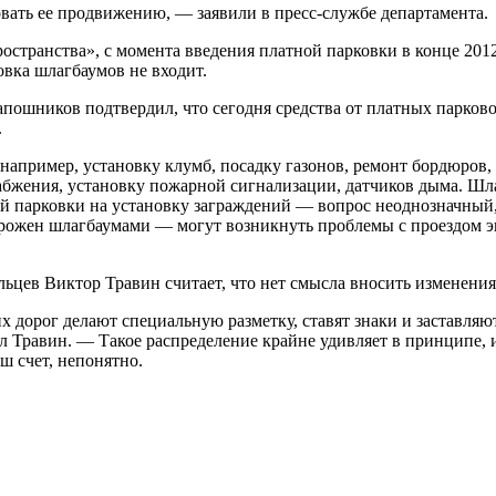
вать ее продвижению, — заявили в пресс-службе департамента.
транства», с момента введения платной парковки в конце 2012
овка шлагбаумов не входит.
ошников подтвердил, что сегодня средства от платных парково
.
например, установку клумб, посадку газонов, ремонт бордюров
набжения, установку пожарной сигнализации, датчиков дыма. Шл
ной парковки на установку заграждений — вопрос неоднозначный,
орожен шлагбаумами — могут возникнуть проблемы с проездом эк
ьцев Виктор Травин считает, что нет смысла вносить изменения
х дорог делают специальную разметку, ставят знаки и заставляю
ил Травин. — Такое распределение крайне удивляет в принципе,
ш счет, непонятно.