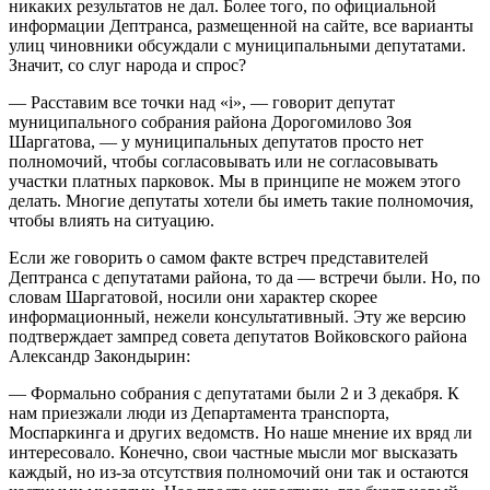
никаких результатов не дал. Более того, по официальной
информации Дептранса, размещенной на сайте, все варианты
улиц чиновники обсуждали с муниципальными депутатами.
Значит, со слуг народа и спрос?
— Расставим все точки над «i», — говорит депутат
муниципального собрания района Дорогомилово Зоя
Шаргатова, — у муниципальных депутатов просто нет
полномочий, чтобы согласовывать или не согласовывать
участки платных парковок. Мы в принципе не можем этого
делать. Многие депутаты хотели бы иметь такие полномочия,
чтобы влиять на ситуацию.
Если же говорить о самом факте встреч представителей
Дептранса с депутатами района, то да — встречи были. Но, по
словам Шаргатовой, носили они характер скорее
информационный, нежели консультативный. Эту же версию
подтверждает зампред совета депутатов Войковского района
Александр Закондырин:
— Формально собрания с депутатами были 2 и 3 декабря. К
нам приезжали люди из Департамента транспорта,
Моспаркинга и других ведомств. Но наше мнение их вряд ли
интересовало. Конечно, свои частные мысли мог высказать
каждый, но из-за отсутствия полномочий они так и остаются