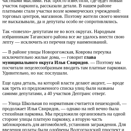
частными мыслями. Нас просто известили, где будет новый
участок паркинга, рассказали детали. В нашем районе
платными стали участки возле коммерческих учреждений:
торговых центров, магазинов. Поэтому жители своего мнения
не высказывали, да и депутаты особо не сопротивлялись.
Так «повезло» депутатам не во всех округах. Народным
избранникам Таганского района все же удалось внести свою
лепту — исключить из перечня пару наименований.
— В районе улицы Новорогожская, Коврова переулка
исключительно жилые дома, — говорит
глава
муниципального округа Илья Свиридов
. — Поэтому мы
посчитали нецелесообразным вводить там платные парковки.
Удивительно, но нас послушали.
Еще одна деталь, на которой власти делают акцент, — вроде
как треть из предложенного списка улиц были названы
самими депутатами, а 40 участков Дептранс отверг.
— Улица Школьная по нормативам считается пешеходной, —
продолжает Илья Свиридов, — однако на ней вечно была
стихийная парковка. Мы предложили организовать на одной
стороне улицы платную парковку, а вторую часть
заблокировать для автомобилей, установив заграждения. Для
введения оплаты были одобрены Волгоградский проспект и