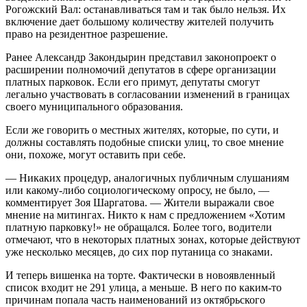
Рогожский Вал: останавливаться там и так было нельзя. Их
включение дает большому количеству жителей получить
право на резидентное разрешение.
Ранее Александр Закондырин представил законопроект о
расширении полномочий депутатов в сфере организации
платных парковок. Если его примут, депутаты смогут
легально участвовать в согласовании изменений в границах
своего муниципального образования.
Если же говорить о местных жителях, которые, по сути, и
должны составлять подобные списки улиц, то свое мнение
они, похоже, могут оставить при себе.
— Никаких процедур, аналогичных публичным слушаниям
или какому-либо социологическому опросу, не было, —
комментирует Зоя Шаргатова. — Жители выражали свое
мнение на митингах. Никто к нам с предложением «Хотим
платную парковку!» не обращался. Более того, водители
отмечают, что в некоторых платных зонах, которые действуют
уже несколько месяцев, до сих пор путаница со знаками.
И теперь вишенка на торте. Фактически в новоявленный
список входит не 291 улица, а меньше. В него по каким-то
причинам попала часть наименований из октябрьского