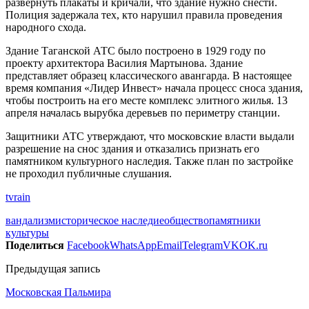
развернуть плакаты и кричали, что здание нужно снести.
Полиция задержала тех, кто нарушил правила проведения
народного схода.
Здание Таганской АТС было построено в 1929 году по
проекту архитектора Василия Мартынова. Здание
представляет образец классического авангарда. В настоящее
время компания «Лидер Инвест» начала процесс сноса здания,
чтобы построить на его месте комплекс элитного жилья. 13
апреля началась вырубка деревьев по периметру станции.
Защитники АТС утверждают, что московские власти выдали
разрешение на снос здания и отказались признать его
памятником культурного наследия. Также план по застройке
не проходил публичные слушания.
tvrain
вандализм
историческое наследие
общество
памятники
культуры
Поделиться
Facebook
WhatsApp
Email
Telegram
VK
OK.ru
Предыдущая запись
Московская Пальмира