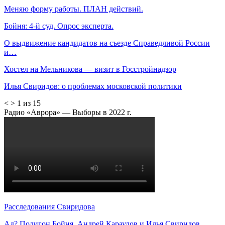
Меняю форму работы. ПЛАН действий.
Бойня: 4-й суд. Опрос эксперта.
О выдвижение кандидатов на съезде Справедливой России
и…
Хостел на Мельникова — визит в Госстройнадзор
Илья Свиридов: о проблемах московской политики
<
>
1 из 15
Радио «Аврора» — Выборы в 2022 г.
Расследования Свиридова
Ад? Полигон Бойня. Андрей Караулов и Илья Свиридов