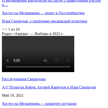
О выдвижение кандидатов на съезде Справедливой России
и…
Хостел на Мельникова — визит в Госстройнадзор
Илья Свиридов: о проблемах московской политики
<
>
1 из 16
Радио «Аврора» — Выборы в 2022 г.
Расследования Свиридова
Ад? Полигон Бойня. Андрей Караулов и Илья Свиридов
Май 19, 2021
Хостел на Мельникова — развитие ситуации