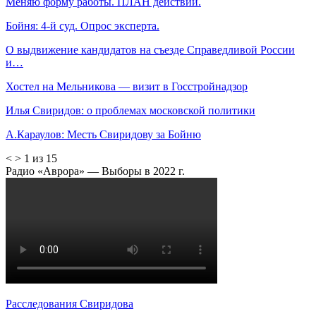
Меняю форму работы. ПЛАН действий.
Бойня: 4-й суд. Опрос эксперта.
О выдвижение кандидатов на съезде Справедливой России
и…
Хостел на Мельникова — визит в Госстройнадзор
Илья Свиридов: о проблемах московской политики
А.Караулов: Месть Свиридову за Бойню
<
>
1 из 15
Радио «Аврора» — Выборы в 2022 г.
Расследования Свиридова