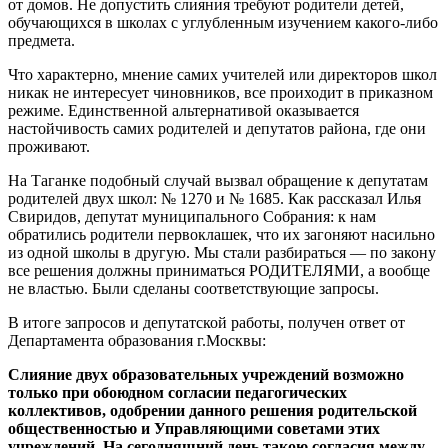
от домов. Не допустить слияния требуют родители детей,
обучающихся в школах с углубленным изучением какого-либо
предмета.
Что характерно, мнение самих учителей или директоров школ
никак не интересует чиновников, все проиходит в приказном
режиме. Единственной альтернативой оказывается
настойчивость самих родителей и депутатов района, где они
проживают.
На Таганке подобный случай вызвал обращение к депутатам
родителей двух школ: № 1270 и № 1685. Как рассказал Илья
Свиридов, депутат муниципального Собрания: к нам
обратились родители первоклашек, что их загоняют насильно
из одной школы в другую. Мы стали разбираться — по закону
все решения должны приниматься РОДИТЕЛЯМИ, а вообще
не властью. Были сделаны соответствующие запросы.
В итоге запросов и депутатской работы, получен ответ от
Департамента образования г.Москвы:
Слияние двух образовательных учреждений возможно
только при обоюдном согласии педагогических
коллективов, одобрении данного решения родительской
общественностью и Управляющими советами этих
учреждений. На сегодняшний день такою согласия между