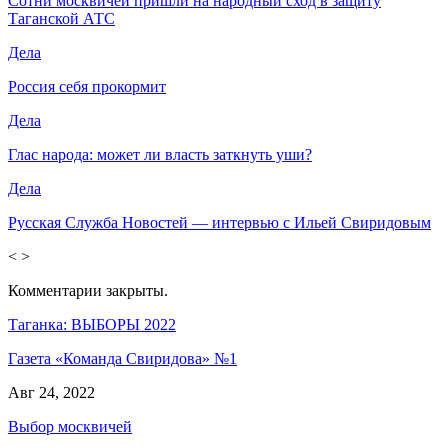
Сотни москвичей пришли на народный сход в защиту
Таганской АТС
Дела
Россия себя прокормит
Дела
Глас народа: может ли власть заткнуть уши?
Дела
Русская Служба Новостей — интервью с Ильей Свиридовым
<
>
Комментарии закрыты.
Таганка: ВЫБОРЫ 2022
Газета «Команда Свиридова» №1
Авг 24, 2022
Выбор москвичей