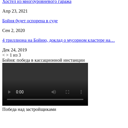
Хостел из многоуровневого гаража
Апр 23, 2021
Бойня будет оспорена в суде
Сен 2, 2020
4 триллиона на Бойню, доклад о мусорном кластере на…
Дек 24, 2019
<
>
1 из 3
Бойня: победа в кассационной инстанции
Победа над застройщиками