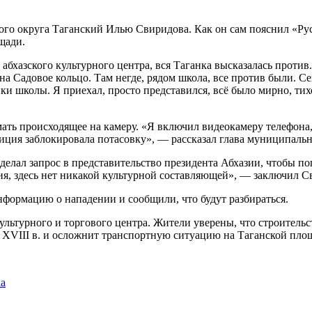
го округа Таганский Илью Свиридова. Как он сам пояснил «Рус
щади.
бхазского культурного центра, вся Таганка высказалась против.
а Садовое кольцо. Там негде, рядом школа, все против были. Се
ки школы. Я приехал, просто представился, всё было мирно, тихо
имать происходящее на камеру. «Я включил видеокамеру телефона,
иция заблокировала потасовку», — рассказал глава муниципальн
делал запрос в представительство президента Абхазии, чтобы по
ия, здесь нет никакой культурной составляющей», — заключил С
формацию о нападении и сообщили, что будут разбираться.
ультурного и торгового центра. Жители уверены, что строительс
 XVIII в. и осложнит транспортную ситуацию на Таганской пло
ка