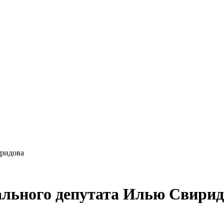
иридова
ального депутата Илью Свирид