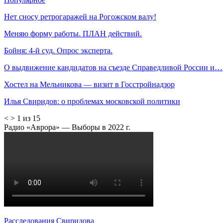
Нет сносу ретрогаражей на Рогожском валу!
Меняю форму работы. ПЛАН действий.
Бойня: 4-й суд. Опрос эксперта.
О выдвижение кандидатов на съезде Справедливой России и…
Хостел на Мельникова — визит в Госстройнадзор
Илья Свиридов: о проблемах московской политики
<
>
1 из 15
Радио «Аврора» — Выборы в 2022 г.
Расследования Свиридова