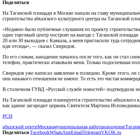
Поделиться
На Таганской площади в Москве напали на главу муниципально
строительства абхазского культурного центра на Таганской пло
«Недавно были публичные слушания по проекту строительства а
один торговый центр построят на выезде с Таганской площади н
20 или 30 выходцев с Кавказа, а меня пригласили туда сотрудни
иди отсюда», — сказал Свиридов.
По его словам, нападение началось после того, как он стал сн
телефон, практически атаковали меня. Только подоспевшая пол
Свиридов уже написал заявление в полицию. Кроме этого, он с
они никакого отношения не имеют. То есть это чистая коммерц
В столичном ГУВД «Русской службе новостей» подтвердили ин
На Таганской площади планируется строительство абхазского к
как здание загородит церковь Святителя Мартина Исповедника
РСН
абхазский центр
Москва
муниципальная работа
нападение
Таган
Поделиться
Facebook
WhatsApp
Email
Telegram
VK
OK.ru