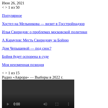
Июн 26, 2021
<
>
1 из 50
Популярное
Хостел на Мельникова — визит в Госстройнадзор
Илья Свиридов: о проблемах московской политики
А.Караулов: Месть Свиридову за Бойню
Дом Чепышевой — под снос?
Бойня будет оспорена в суде
Моя неизменная позиция
<
>
1 из 15
Радио «Аврора» — Выборы в 2022 г.