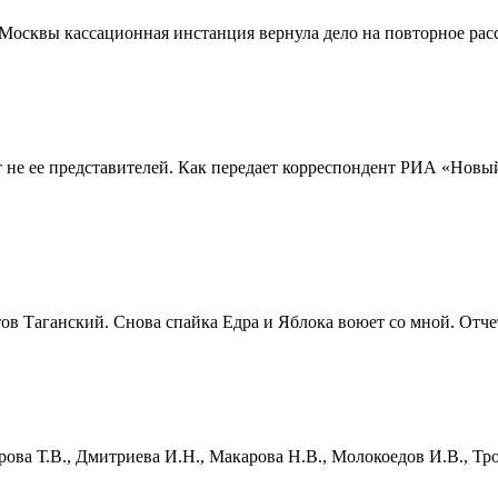
осквы кассационная инстанция вернула дело на повторное рассм
т не ее представителей. Как передает корреспондент РИА «Новы
тов Таганский. Снова спайка Едра и Яблока воюет со мной. Отче
ова Т.В., Дмитриева И.Н., Макарова Н.В., Молокоедов И.В., Тро