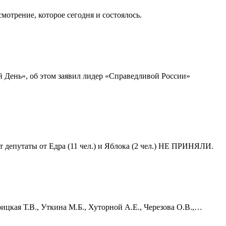
отрение, которое сегодня и состоялось.
й День», об этом заявил лидер «Справедливой России»
т депутаты от Едра (11 чел.) и Яблока (2 чел.) НЕ ПРИНЯЛИ.
ицкая Т.В., Уткина М.Б., Хуторной А.Е., Черезова О.В.,…