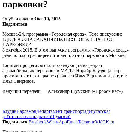
парковки?
Опубликован в
Окт 10, 2015
Поделиться
Москва-24, программа «Городская среда». Тема дискуссии:
ГДЕ ДОЛЖНА ЗАКАНЧИВАТЬСЯ ЗОНА ПЛАТНОЙ
ПАРКОВКИ?
8 октября 2015. В этом выпуске программы «Городская среда»
речь пошла о расширении зоны платной парковки в Москве.
Гостями программы стали заведующий кафедрой
автомобильных перевозок в МАДИ Норайр Блудян (автор
проекта платных парковок), блогер Илья Варламов и депутат
Илья Свиридов.
Ведущий передачи — Александр Шумский («Пробок нет»).
Блудян
Варламов
Департамент транспорта
депутатская
работа
платная парковка
Шумский
Поделиться
Facebook
WhatsApp
Email
Telegram
VK
OK.ru
Предыдущая запись