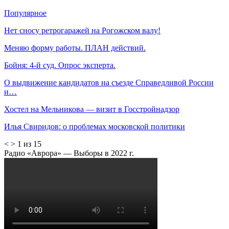
Популярное
Нет сносу ретрогаражей на Рогожском валу!
Меняю форму работы. ПЛАН действий.
Бойня: 4-й суд. Опрос эксперта.
О выдвижение кандидатов на съезде Справедливой России
и…
Хостел на Мельникова — визит в Госстройнадзор
Илья Свиридов: о проблемах московской политики
<
>
1 из 15
Радио «Аврора» — Выборы в 2022 г.