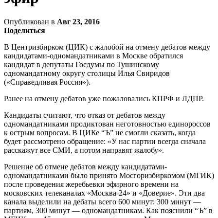
Опубликован в
Авг 23, 2016
Поделиться
В Центризбирком (ЦИК) с жалобой на отмену дебатов между
кандидатами-одномандатниками в Москве обратился
кандидат в депутаты Госдумы по Тушинскому
одномандатному округу столицы Илья Свиридов
(«Справедливая Россия»).
Ранее на отмену дебатов уже пожаловались КПРФ и ЛДПР.
Кандидаты считают, что отказ от дебатов между
одномандатниками продиктован неготовностью единороссов
к острым вопросам. В ЦИКе “Ъ” не смогли сказать, когда
будет рассмотрено обращение: «У нас партии всегда сначала
расскажут все СМИ, а потом направят жалобу».
Решение об отмене дебатов между кандидатами-
одномандатниками было принято Мосгоризбиркомом (МГИК)
после проведения жеребьевки эфирного времени на
московских телеканалах «Москва-24» и «Доверие». Эти два
канала выделили на дебаты всего 600 минут: 300 минут —
партиям, 300 минут — одномандатникам. Как пояснили “Ъ” в