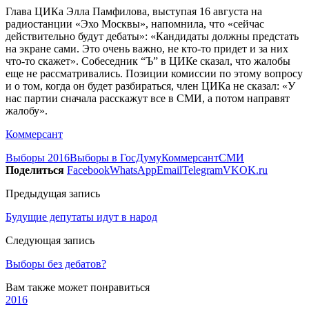
Глава ЦИКа Элла Памфилова, выступая 16 августа на
радиостанции «Эхо Москвы», напомнила, что «сейчас
действительно будут дебаты»: «Кандидаты должны предстать
на экране сами. Это очень важно, не кто-то придет и за них
что-то скажет». Собеседник “Ъ” в ЦИКе сказал, что жалобы
еще не рассматривались. Позиции комиссии по этому вопросу
и о том, когда он будет разбираться, член ЦИКа не сказал: «У
нас партии сначала расскажут все в СМИ, а потом направят
жалобу».
Коммерсант
Выборы 2016
Выборы в ГосДуму
Коммерсант
СМИ
Поделиться
Facebook
WhatsApp
Email
Telegram
VK
OK.ru
Предыдущая запись
Будущие депутаты идут в народ
Следующая запись
Выборы без дебатов?
Вам также может понравиться
2016