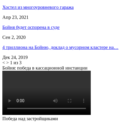
Хостел из многоуровневого гаража
Апр 23, 2021
Бойня будет оспорена в суде
Сен 2, 2020
4 триллиона на Бойню, доклад о мусорном кластере на…
Дек 24, 2019
<
>
1 из 3
Бойня: победа в кассационной инстанции
Победа над застройщиками