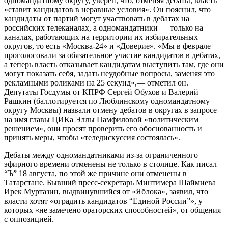
одномандатному округу, уверен, что, отменяя дебаты, власть
«ставит кандидатов в неравные условия». Он пояснил, что
кандидаты от партий могут участвовать в дебатах на
российских телеканалах, а одномандатники — только на
каналах, работающих на территории их избирательных
округов, то есть «Москва-24» и «Доверие». «Мы в феврале
проголосовали за обязательное участие кандидатов в дебатах,
а теперь власть отказывает кандидатам выступить там, где они
могут показать себя, задать неудобные вопросы, заменяя это
рекламными роликами на 25 секунд»,— отметил он.
Депутаты Госдумы от КПРФ Сергей Обухов и Валерий
Рашкин (баллотируется по Люблинскому одномандатному
округу Москвы) назвали отмену дебатов в округах в запросе
на имя главы ЦИКа Эллы Памфиловой «политическим
решением», они просят проверить его обоснованность и
принять меры, чтобы «теледискуссия состоялась».
Дебаты между одномандатниками из-за ограниченного
эфирного времени отменены не только в столице. Как писал
“Ъ” 18 августа, по этой же причине они отменены в
Татарстане. Бывший пресс-секретарь Минтимера Шаймиева
Ирек Муртазин, выдвинувшийся от «Яблока», заявил, что
власти хотят «оградить кандидатов “Единой России”», у
которых «не замечено ораторских способностей», от общения
с оппозицией.