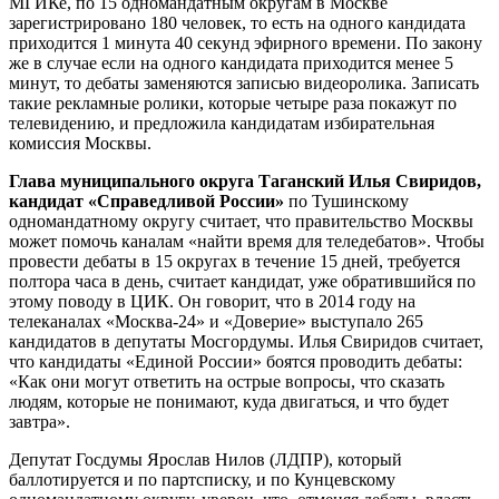
МГИКе, по 15 одномандатным округам в Москве
зарегистрировано 180 человек, то есть на одного кандидата
приходится 1 минута 40 секунд эфирного времени. По закону
же в случае если на одного кандидата приходится менее 5
минут, то дебаты заменяются записью видеоролика. Записать
такие рекламные ролики, которые четыре раза покажут по
телевидению, и предложила кандидатам избирательная
комиссия Москвы.
Глава муниципального округа Таганский Илья Свиридов,
кандидат «Справедливой России»
по Тушинскому
одномандатному округу считает, что правительство Москвы
может помочь каналам «найти время для теледебатов». Чтобы
провести дебаты в 15 округах в течение 15 дней, требуется
полтора часа в день, считает кандидат, уже обратившийся по
этому поводу в ЦИК. Он говорит, что в 2014 году на
телеканалах «Москва-24» и «Доверие» выступало 265
кандидатов в депутаты Мосгордумы. Илья Свиридов считает,
что кандидаты «Единой России» боятся проводить дебаты:
«Как они могут ответить на острые вопросы, что сказать
людям, которые не понимают, куда двигаться, и что будет
завтра».
Депутат Госдумы Ярослав Нилов (ЛДПР), который
баллотируется и по партсписку, и по Кунцевскому