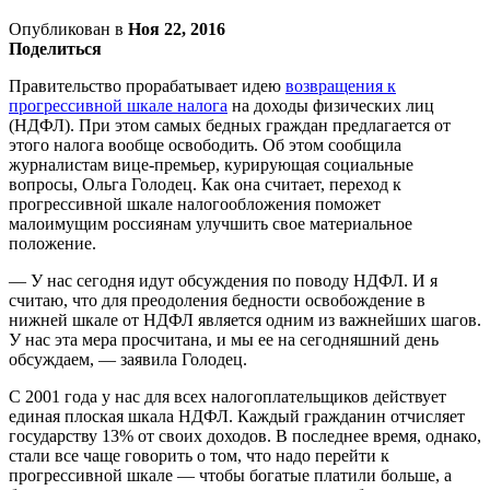
Опубликован в
Ноя 22, 2016
Поделиться
Правительство прорабатывает идею
возвращения к
прогрессивной шкале налога
на доходы физических лиц
(НДФЛ). При этом самых бедных граждан предлагается от
этого налога вообще освободить. Об этом сообщила
журналистам вице-премьер, курирующая социальные
вопросы, Ольга Голодец. Как она считает, переход к
прогрессивной шкале налогообложения поможет
малоимущим россиянам улучшить свое материальное
положение.
— У нас сегодня идут обсуждения по поводу НДФЛ. И я
считаю, что для преодоления бедности освобождение в
нижней шкале от НДФЛ является одним из важнейших шагов.
У нас эта мера просчитана, и мы ее на сегодняшний день
обсуждаем, — заявила Голодец.
С 2001 года у нас для всех налогоплательщиков действует
единая плоская шкала НДФЛ. Каждый гражданин отчисляет
государству 13% от своих доходов. В последнее время, однако,
стали все чаще говорить о том, что надо перейти к
прогрессивной шкале — чтобы богатые платили больше, а