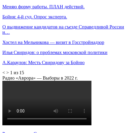
Меняю форму работы. ПЛАН действий.
Бойня: 4-й суд. Опрос эксперта.
О выдвижение кандидатов на съезде Справедливой России
и…
Хостел на Мельникова — визит в Госстройнадзор
Илья Свиридов: о проблемах московской политики
А.Караулов: Месть Свиридову за Бойню
<
>
1 из 15
Радио «Аврора» — Выборы в 2022 г.