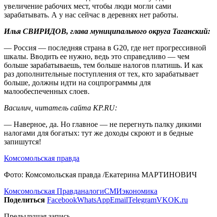
увеличение рабочих мест, чтобы люди могли сами
зарабатывать. А у нас сейчас в деревнях нет работы.
Илья СВИРИДОВ, глава муниципального округа Таганский:
— Россия — последняя страна в G20, где нет прогрессивной
шкалы. Вводить ее нужно, ведь это справедливо — чем
больше зарабатываешь, тем больше налогов платишь. И как
раз дополнительные поступления от тех, кто зарабатывает
больше, должны идти на соцпрограммы для
малообеспеченных слоев.
Василич, читатель сайта KP.RU:
— Наверное, да. Но главное — не перегнуть палку дикими
налогами для богатых: тут же доходы скроют и в бедные
запишутся!
Комсомольская правда
Фото: Комсомольская правда /Екатерина МАРТИНОВИЧ
Комсомольская Правда
налоги
СМИ
экономика
Поделиться
Facebook
WhatsApp
Email
Telegram
VK
OK.ru
Предыдущая запись