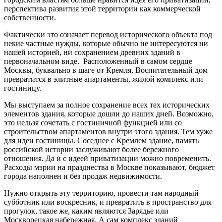
перспектива развития этой территории как коммерческой
собственности.
Ф
актически это означает перевод исторического объекта под
некие частные нужды, которые обычно не интересуются ни
нашей историей, ни сохранением древних зданий в
первоначальном виде.
Расположенный в самом сердце
Москвы, буквально в шаге от Кремля, Воспитательный дом
превратится в элитные апартаменты, жилой комплекс или
гостиницу.
Мы выступаем за полное сохранение всех тех исторических
элементов здания, которые дошли до наших дней. Возможно,
это нельзя сочетать с гостиничной функцией или со
строительством апартаментов внутри этого здания. Тем хуже
для идеи гостиницы. Соседнее с Кремлем здание, память
российской истории заслуживают более бережного
отношения. Да и с идеей приватизации можно повременить.
Расходы мэрии на празднества в Москве показывают, бюджет
города наполнен и без продаж недвижимости.
Нужно открыть эту территорию, провести там народный
субботник или воскресник, и превратить в пространство для
прогулок, такое же, каким являются Зарядье или
Москворецкая набережная. А сам комплекс зданий