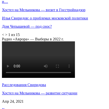
и…
Хостел на Мельникова — визит в Госстройнадзор
Илья Свиридов: о проблемах московской политики
Дом Чепышевой — под снос?
<
>
1 из 15
Радио «Аврора» — Выборы в 2022 г.
Расследования Свиридова
Хостел на Мельникова — развитие ситуации
Апр 24, 2021