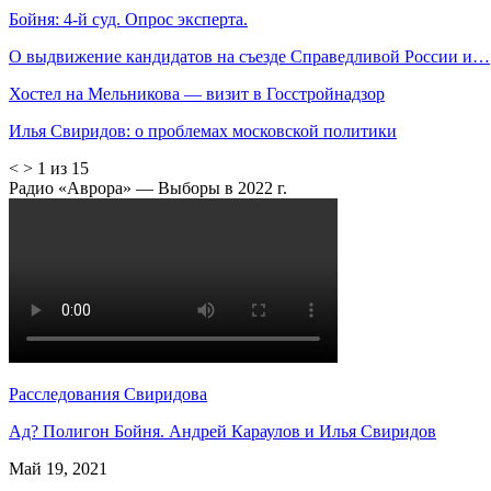
Бойня: 4-й суд. Опрос эксперта.
О выдвижение кандидатов на съезде Справедливой России и…
Хостел на Мельникова — визит в Госстройнадзор
Илья Свиридов: о проблемах московской политики
<
>
1 из 15
Радио «Аврора» — Выборы в 2022 г.
Расследования Свиридова
Ад? Полигон Бойня. Андрей Караулов и Илья Свиридов
Май 19, 2021