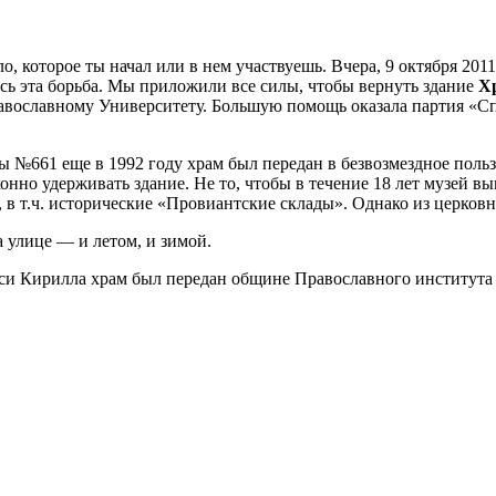
о, которое ты начал или в нем участвуешь. Вчера, 9 октября 2011
ась эта борьба. Мы приложили все силы, чтобы вернуть здание
Хр
авославному Университету. Большую помощь оказала партия «Сп
 №661 еще в 1992 году храм был передан в безвозмездное пол
но удерживать здание. Не то, чтобы в течение 18 лет музей вы
 в т.ч. исторические «Провиантские склады». Однако из церковн
улице — и летом, и зимой.
уси Кирилла храм был передан общине Православного института 