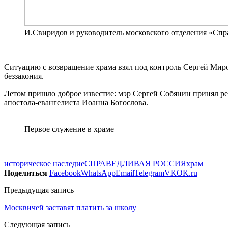
И.Свиридов и руководитель московского отделения «Спр
Ситуацию с возвращение храма взял под контроль Сергей Миро
беззакония.
Летом пришло доброе известие: мэр Сергей Собянин принял реш
апостола-евангелиста Иоанна Богослова.
Первое служение в храме
историческое наследие
СПРАВЕДЛИВАЯ РОССИЯ
храм
Поделиться
Facebook
WhatsApp
Email
Telegram
VK
OK.ru
Предыдущая запись
Москвичей заставят платить за школу
Следующая запись