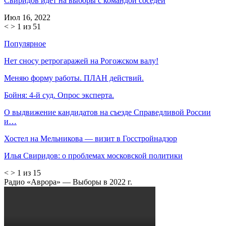
Свиридов идет на выборы с командой соседей
Июл 16, 2022
<
>
1 из 51
Популярное
Нет сносу ретрогаражей на Рогожском валу!
Меняю форму работы. ПЛАН действий.
Бойня: 4-й суд. Опрос эксперта.
О выдвижение кандидатов на съезде Справедливой России
и…
Хостел на Мельникова — визит в Госстройнадзор
Илья Свиридов: о проблемах московской политики
<
>
1 из 15
Радио «Аврора» — Выборы в 2022 г.